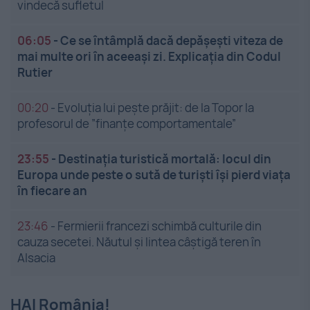
vindecă sufletul
06:05
-
Ce se întâmplă dacă depășești viteza de
mai multe ori în aceeași zi. Explicația din Codul
Rutier
00:20
-
Evoluția lui pește prăjit: de la Topor la
profesorul de ”finanțe comportamentale”
23:55
-
Destinația turistică mortală: locul din
Europa unde peste o sută de turiști își pierd viața
în fiecare an
23:46
-
Fermierii francezi schimbă culturile din
cauza secetei. Năutul și lintea câștigă teren în
Alsacia
HAI România!