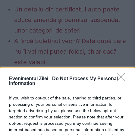
Un detaliu din certificatul auto poate
aduce amendă și permisul suspendat
unor categorii de șoferi
Ai încă buletinul vechi? Data după care
nu îl vei mai putea folosi, chiar dacă
este valabil
Evenimentul Zilei -
Do Not Process My Personal
Information
cai
Denis Stefan
dresaj
haiduc
If you wish to opt-out of the sale, sharing to third parties, or
processing of your personal or sensitive information for
targeted advertising by us, please use the below opt-out
section to confirm your selection. Please note that after your
opt-out request is processed you may continue seeing
interest-based ads based on personal information utilized by