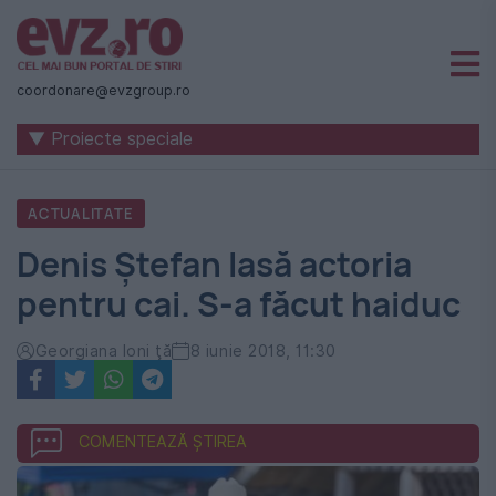
Știri
naționale
coordonare@evzgroup.ro
și
▼ Proiecte speciale
internaționale
|
ACTUALITATE
România
Denis Ştefan lasă actoria
-
pentru cai. S-a făcut haiduc
Evenimentul
Zilei
Georgiana Ioni ţă
8 iunie 2018, 11:30
COMENTEAZĂ ȘTIREA