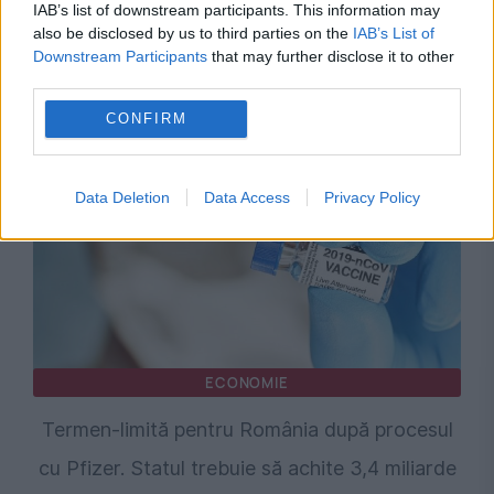
IAB’s list of downstream participants. This information may
ACTUALITATE
also be disclosed by us to third parties on the
IAB’s List of
Downstream Participants
that may further disclose it to other
Ce făcea Fauci, de fapt, în timpul Pandemiei
third parties.
Covid-19. Dezvăluiri din jurnalele sale
CONFIRM
Data Deletion
Data Access
Privacy Policy
ECONOMIE
Termen-limită pentru România după procesul
cu Pfizer. Statul trebuie să achite 3,4 miliarde