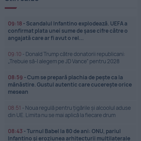
09:18
-
Scandalul Infantino explodează. UEFA a
confirmat plata unei sume de șase cifre către o
angajată care ar fi avut o rel...
09:10
-
Donald Trump către donatorii republicani:
„Trebuie să-l alegem pe JD Vance” pentru 2028
08:59
-
Cum se prepară plachia de pește ca la
mânăstire. Gustul autentic care cucerește orice
mesean
08:51
-
Noua regulă pentru țigările și alcoolul aduse
din UE. Limita nu se mai aplică la fiecare drum
08:43
-
Turnul Babel la 80 de ani: ONU, pariul
Infantino și eroziunea arhitecturii multilaterale