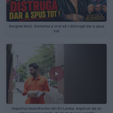
Serghei Mizil. Sistemul a vrut să-l distrugă dar a spus
tot
Importul muncitorilor din Sri Lanka, explicat de un