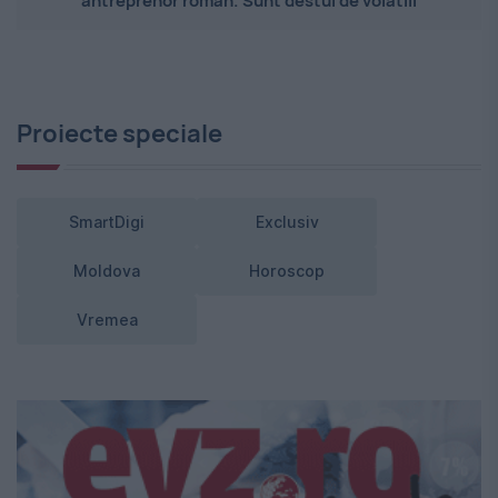
antreprenor român. Sunt destul de volatili
Proiecte speciale
SmartDigi
Exclusiv
Moldova
Horoscop
Vremea