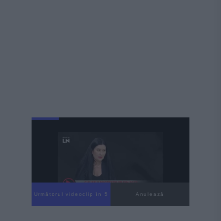
Următorul videoclip în 4
Anulează