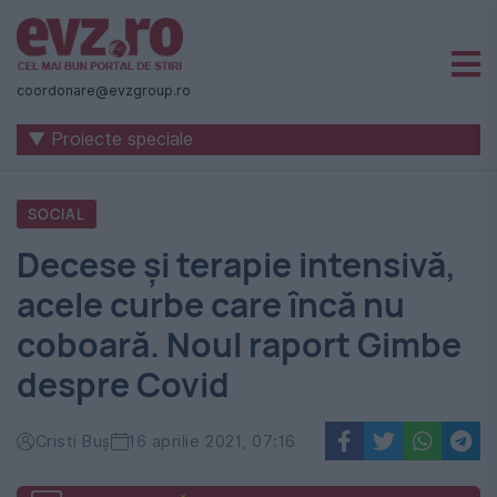
Știri
naționale
coordonare@evzgroup.ro
și
▼ Proiecte speciale
internaționale
|
SOCIAL
România
Decese și terapie intensivă,
-
acele curbe care încă nu
Evenimentul
coboară. Noul raport Gimbe
Zilei
despre Covid
Cristi Buș
16 aprilie 2021, 07:16