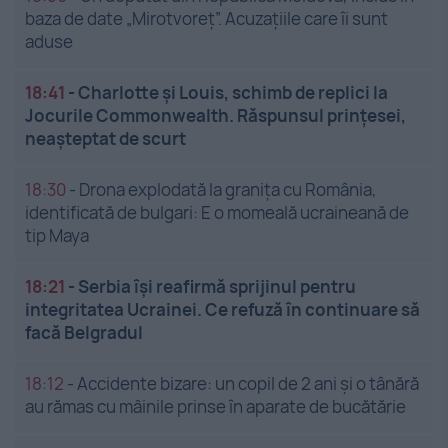
baza de date „Mirotvoreț”. Acuzațiile care îi sunt
aduse
18:41
-
Charlotte și Louis, schimb de replici la
Jocurile Commonwealth. Răspunsul prințesei,
neașteptat de scurt
18:30
-
Drona explodată la granița cu România,
identificată de bulgari: E o momeală ucraineană de
tip Maya
18:21
-
Serbia își reafirmă sprijinul pentru
integritatea Ucrainei. Ce refuză în continuare să
facă Belgradul
18:12
-
Accidente bizare: un copil de 2 ani și o tânără
au rămas cu mâinile prinse în aparate de bucătărie