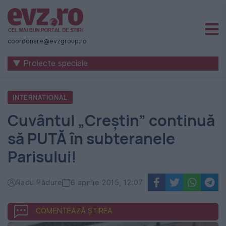
Știri
naționale
coordonare@evzgroup.ro
și
▼ Proiecte speciale
internaționale
|
INTERNATIONAL
România
Cuvântul „Creștin” continuă
-
să PUTĂ în subteranele
Evenimentul
Parisului!
Zilei
Radu Pădure
6 aprilie 2015, 12:07
COMENTEAZĂ ȘTIREA