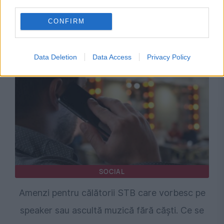
third parties.
INTERNATIONAL
CONFIRM
Unde să mergi în vacanță după 15 august.
Șase destinații de neratat
Data Deletion
Data Access
Privacy Policy
SOCIAL
Amenzi pentru călătorii STB care vorbesc pe
speaker sau ascultă muzică fără căști. Ce se