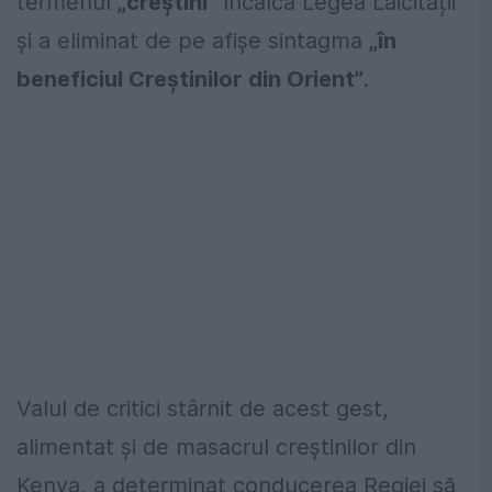
termenul
„creștini”
încalcă Legea Laicității
și a eliminat de pe afișe sintagma
„în
beneficiul Creștinilor din Orient”
.
Valul de critici stârnit de acest gest,
alimentat și de masacrul creștinilor din
Kenya, a determinat conducerea Regiei să