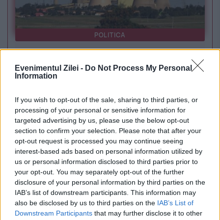
POLITICA
PSD cere activarea mecanismului european
Evenimentul Zilei -
Do Not Process My Personal
de urgență pentru energie și susține
Information
menținerea centralelor pe cărbune. Critici la
If you wish to opt-out of the sale, sharing to third parties, or
adresa lui Bolojan
processing of your personal or sensitive information for
targeted advertising by us, please use the below opt-out
section to confirm your selection. Please note that after your
opt-out request is processed you may continue seeing
interest-based ads based on personal information utilized by
us or personal information disclosed to third parties prior to
your opt-out. You may separately opt-out of the further
disclosure of your personal information by third parties on the
IAB’s list of downstream participants. This information may
also be disclosed by us to third parties on the
IAB’s List of
Downstream Participants
that may further disclose it to other