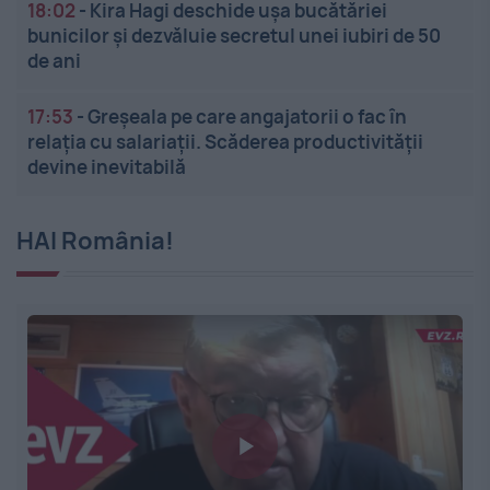
18:02
-
Kira Hagi deschide ușa bucătăriei
bunicilor și dezvăluie secretul unei iubiri de 50
de ani
17:53
-
Greșeala pe care angajatorii o fac în
relația cu salariații. Scăderea productivității
devine inevitabilă
HAI România!