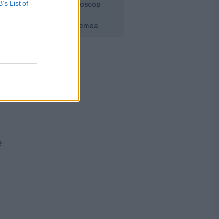
B’s List of
Horoscop
tă
Vremea
ity
ce
e