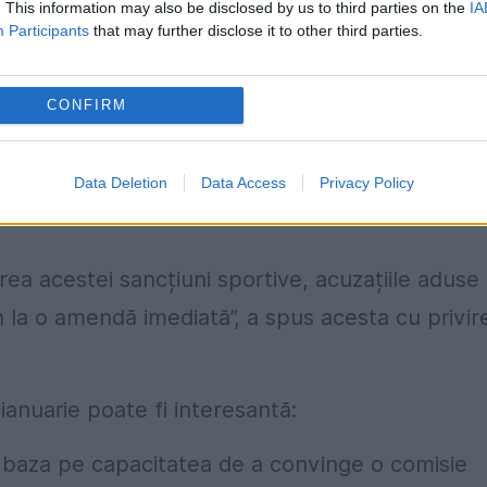
. This information may also be disclosed by us to third parties on the
IA
ocat al lui Manchester City, crede că decizia lua
Participants
that may further disclose it to other third parties.
CONFIRM
a de 10 puncte mi se pare dură pentru o
ar întărește faptul că sancțiunile împotriva lui C
Data Deletion
Data Access
Privacy Policy
pentru plăți în afara registrelor] vor putea du
ea acestei sancțiuni sportive, acuzațiile aduse
n la o amendă imediată”, a spus acesta cu privir
anuarie poate fi interesantă:
ot baza pe capacitatea de a convinge o comisie