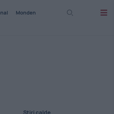
onal
Monden
Stiri calde