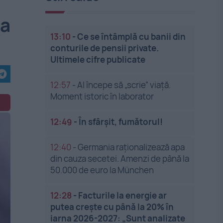
 a
13:10
-
Ce se întâmplă cu banii din
conturile de pensii private.
Ultimele cifre publicate
12:57
-
AI începe să „scrie” viață.
Moment istoric în laborator
12:49
-
În sfârșit, fumătorul!
12:40
-
Germania raționalizează apa
din cauza secetei. Amenzi de până la
50.000 de euro la München
12:28
-
Facturile la energie ar
putea crește cu până la 20% în
iarna 2026-2027: „Sunt analizate