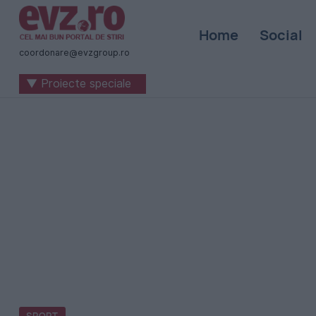
Știri
Home
Social
naționale
coordonare@evzgroup.ro
și
▼ Proiecte speciale
internaționale
|
România
-
Evenimentul
Zilei