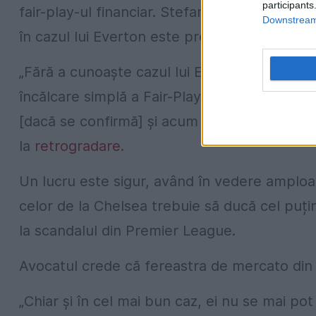
participants
fair-play-ul financiar. Stefan Borson, fost av
Downstream 
în cazul lui Everton este prea dură:
„Fără a cunoaște cazul lui Everton, pedeaps
încălcare simplă a Fair-Play-ului Financiar. D
[dacă se confirmă] și acum Chelsea [acuzată 
la
retrogradare
.
Un lucru este sigur, având în vedere amploar
celor de la Chelsea trebuie să ducă cel puți
la scandalul din Premier League.
Avocatul crede că fereastra de mercato din i
„Chiar și în cel mai bun caz, ei nu se mai p