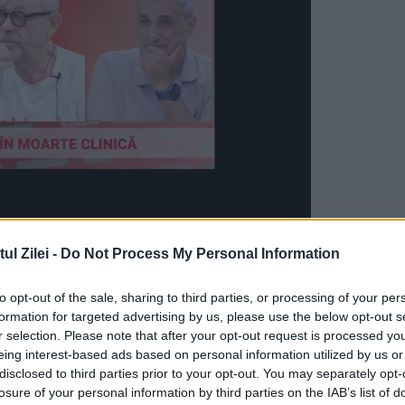
din Premier League, cu 14 puncte adunate în 12
l Zilei -
Do Not Process My Personal Information
ă să ajungă pe ultimul loc din cauza încălcării
to opt-out of the sale, sharing to third parties, or processing of your per
formation for targeted advertising by us, please use the below opt-out s
r selection. Please note that after your opt-out request is processed y
retrogradarea în Premier League
eing interest-based ads based on personal information utilized by us or
disclosed to third parties prior to your opt-out. You may separately opt-
ce a fost fost acuzată de 100 de nereguli privi
losure of your personal information by third parties on the IAB’s list of