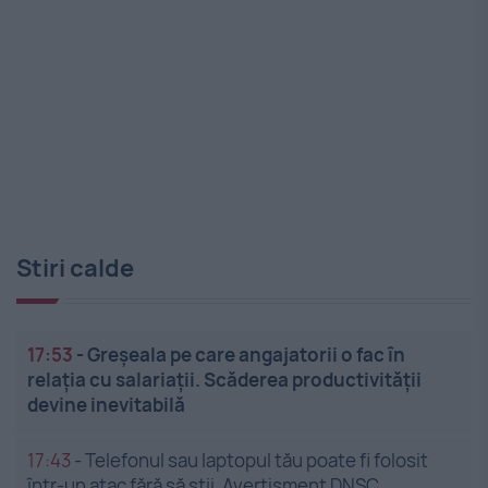
Stiri calde
17:53
-
Greșeala pe care angajatorii o fac în
relația cu salariații. Scăderea productivității
devine inevitabilă
17:43
-
Telefonul sau laptopul tău poate fi folosit
într-un atac fără să știi. Avertisment DNSC