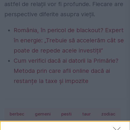
astfel de relații vor fi profunde. Fiecare are
perspective diferite asupra vieții.
România, în pericol de blackout? Expert
în energie: „Trebuie să accelerăm cât se
poate de repede acele investiții”
Cum verifici dacă ai datorii la Primărie?
Metoda prin care afli online dacă ai
restanțe la taxe și impozite
berbec
gemeni
pesti
taur
zodiac
zodii