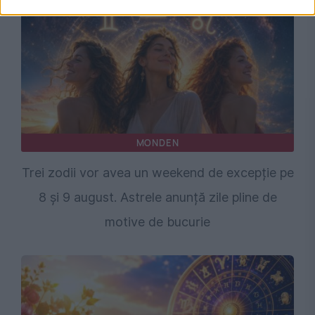
MONDEN
Trei zodii vor avea un weekend de excepție pe
8 și 9 august. Astrele anunță zile pline de
motive de bucurie