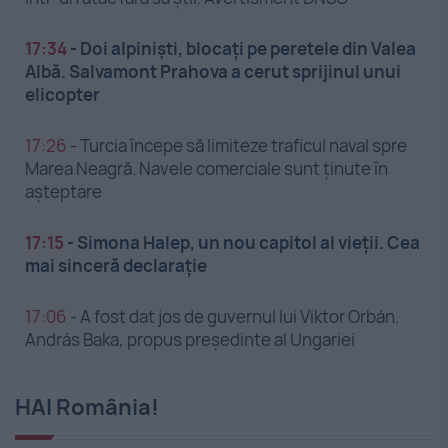
17:34
-
Doi alpiniști, blocați pe peretele din Valea
Albă. Salvamont Prahova a cerut sprijinul unui
elicopter
17:26
-
Turcia începe să limiteze traficul naval spre
Marea Neagră. Navele comerciale sunt ținute în
așteptare
17:15
-
Simona Halep, un nou capitol al vieții. Cea
mai sinceră declarație
17:06
-
A fost dat jos de guvernul lui Viktor Orbán.
András Baka, propus președinte al Ungariei
HAI România!