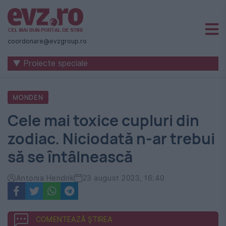
Știri
naționale
coordonare@evzgroup.ro
și
▼ Proiecte speciale
internaționale
|
MONDEN
România
Cele mai toxice cupluri din
-
zodiac. Niciodată n-ar trebui
Evenimentul
să se întâlnească
Zilei
Antonia Hendrik
23 august 2023, 16:40
COMENTEAZĂ ȘTIREA