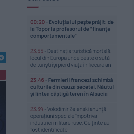
00:20
-
Evoluția lui pește prăjit: de
la Topor la profesorul de ”finanțe
comportamentale”
23:55
-
Destinația turistică mortală:
locul din Europa unde peste o sută
de turiști își pierd viața în fiecare an
23:46
-
Fermierii francezi schimbă
culturile din cauza secetei. Năutul
și lintea câștigă teren în Alsacia
23:39
-
Volodimir Zelenski anunță
operațiuni speciale împotriva
industriei militare ruse. Ce ținte au
fost identificate