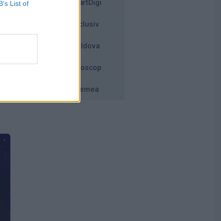
SmartDigi
B’s List of
,
Exclusiv
Moldova
Horoscop
Vremea