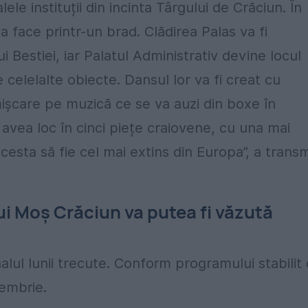
e instituții din incinta Târgului de Crăciun. În
a face printr-un brad. Clădirea Palas va fi
i Bestiei, iar Palatul Administrativ devine locul
e celelalte obiecte. Dansul lor va fi creat cu
în mișcare pe muzică ce se va auzi din boxe în
a avea loc în cinci piețe craiovene, cu una mai
esta să fie cel mai extins din Europa”, a trans
lui Moș Crăciun va putea fi văzută
alul lunii trecute. Conform programului stabilit
iembrie.