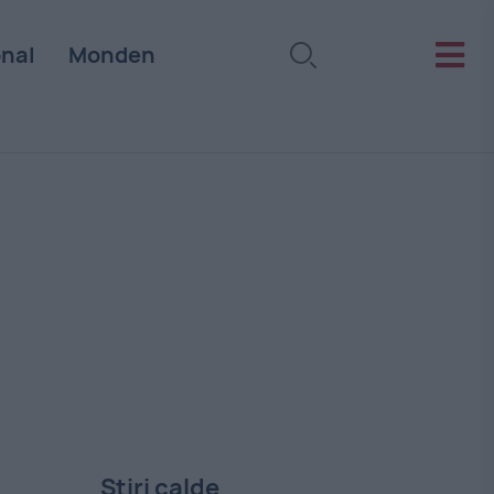
onal
Monden
Stiri calde