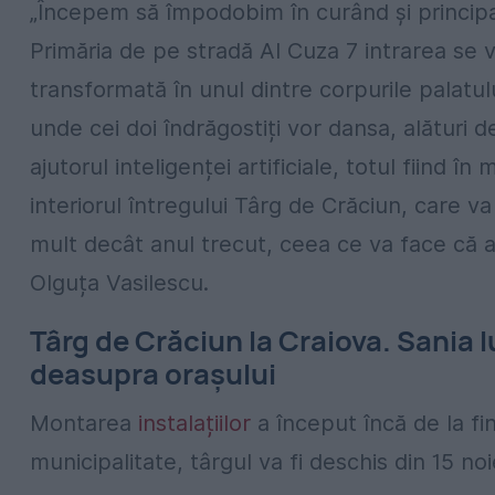
„Începem să împodobim în curând și principalel
Primăria de pe stradă AI Cuza 7 intrarea se v
transformată în unul dintre corpurile palatulu
unde cei doi îndrăgostiți vor dansa, alături d
ajutorul inteligenței artificiale, totul fiind 
interiorul întregului Târg de Crăciun, care v
mult decât anul trecut, ceea ce va face că ac
Olguța Vasilescu.
Târg de Crăciun la Craiova. Sania 
deasupra orașului
Montarea
instalațiilor
a început încă de la fin
municipalitate, târgul va fi deschis din 15 no