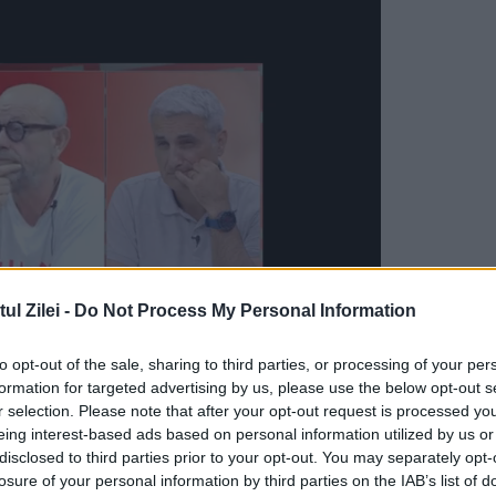
l Zilei -
Do Not Process My Personal Information
to opt-out of the sale, sharing to third parties, or processing of your per
formation for targeted advertising by us, please use the below opt-out s
r selection. Please note that after your opt-out request is processed y
raioveni
eing interest-based ads based on personal information utilized by us or
disclosed to third parties prior to your opt-out. You may separately opt-
ntru acest târg de Crăciun au început din vară.
losure of your personal information by third parties on the IAB’s list of