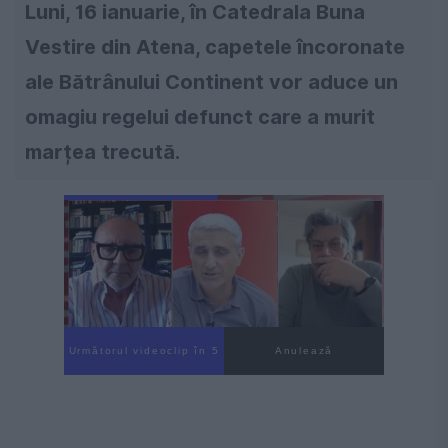
Luni, 16 ianuarie, în Catedrala Buna
Vestire din Atena, capetele încoronate
ale Bătrânului Continent vor aduce un
omagiu regelui defunct care a murit
marțea trecută.
Următorul videoclip în 3
Anulează