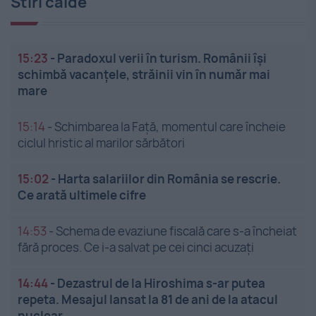
Stiri calde
15:23
-
Paradoxul verii în turism. Românii își
schimbă vacanțele, străinii vin în număr mai
mare
15:14
-
Schimbarea la Față, momentul care încheie
ciclul hristic al marilor sărbători
15:02
-
Harta salariilor din România se rescrie.
Ce arată ultimele cifre
14:53
-
Schema de evaziune fiscală care s-a încheiat
fără proces. Ce i-a salvat pe cei cinci acuzați
14:44
-
Dezastrul de la Hiroshima s-ar putea
repeta. Mesajul lansat la 81 de ani de la atacul
nuclear