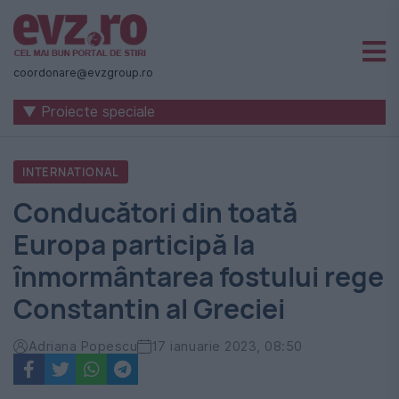
Știri
naționale
coordonare@evzgroup.ro
și
▼ Proiecte speciale
internaționale
|
INTERNATIONAL
România
Conducători din toată
-
Europa participă la
Evenimentul
înmormântarea fostului rege
Zilei
Constantin al Greciei
Adriana Popescu
17 ianuarie 2023, 08:50