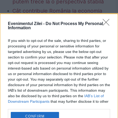
putem trece la o perspectivă stabilă
Cât contribuie România la economia
Uniunii Europene. Eurostat a publicat un
Evenimentul Zilei -
Do Not Process My Personal
Information
nou clasament pentru 2025
If you wish to opt-out of the sale, sharing to third parties, or
processing of your personal or sensitive information for
targeted advertising by us, please use the below opt-out
section to confirm your selection. Please note that after your
Grecia
inmormantare
juan carlos
rege
opt-out request is processed you may continue seeing
interest-based ads based on personal information utilized by
us or personal information disclosed to third parties prior to
your opt-out. You may separately opt-out of the further
disclosure of your personal information by third parties on the
IAB’s list of downstream participants. This information may
also be disclosed by us to third parties on the
IAB’s List of
Downstream Participants
that may further disclose it to other
third parties.
CONFIRM