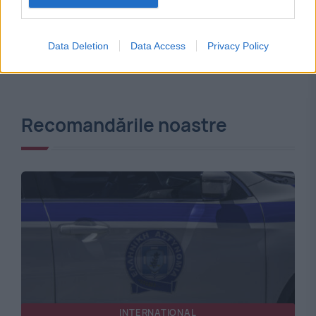
Data Deletion
Data Access
Privacy Policy
Recomandările noastre
INTERNATIONAL