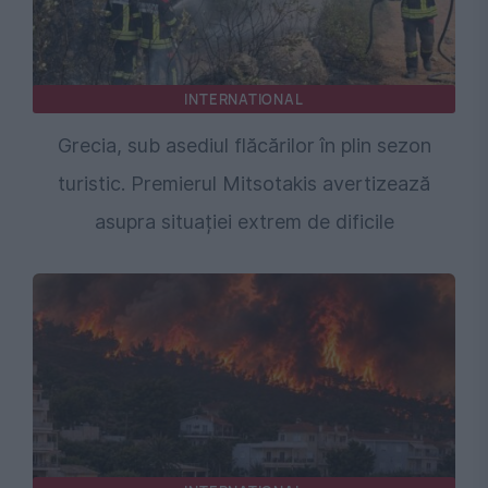
INTERNATIONAL
Grecia, sub asediul flăcărilor în plin sezon
turistic. Premierul Mitsotakis avertizează
asupra situației extrem de dificile