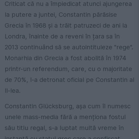
Criticat că nu a împiedicat atunci ajungerea
la putere a juntei, Constantin părăsise
Grecia în 1968 și a trăit patruzeci de ani la
Londra, înainte de a reveni în țara sa în
2013 continuând să se autointituleze "rege".
Monarhia din Grecia a fost abolită în 1974
printr-un referendum, care, cu o majoritate
de 70%, l-a detronat oficial pe Constantin al
II-lea.
Constantin Glücksburg, așa cum îl numesc
unele mass-media fără a menționa fostul
său titlu regal, s-a luptat multă vreme în
instanță cu statul grec care a confiscat