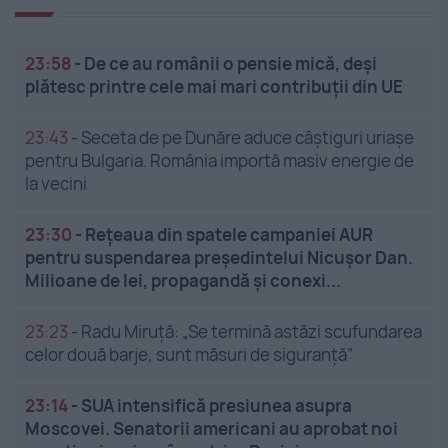
23:58
-
De ce au românii o pensie mică, deși
plătesc printre cele mai mari contribuții din UE
23:43
-
Seceta de pe Dunăre aduce câștiguri uriașe
pentru Bulgaria. România importă masiv energie de
la vecini
23:30
-
Rețeaua din spatele campaniei AUR
pentru suspendarea președintelui Nicușor Dan.
Milioane de lei, propagandă și conexi...
23:23
-
Radu Miruță: „Se termină astăzi scufundarea
celor două barje, sunt măsuri de siguranţă”
23:14
-
SUA intensifică presiunea asupra
Moscovei. Senatorii americani au aprobat noi