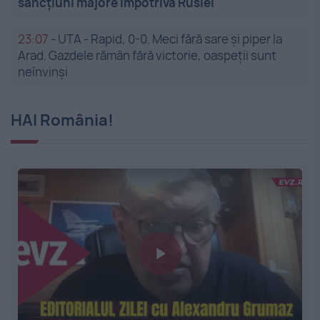
sancțiuni majore împotriva Rusiei
23:07
-
UTA - Rapid, 0-0. Meci fără sare și piper la
Arad. Gazdele rămân fără victorie, oaspeții sunt
neînvinși
HAI România!