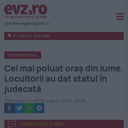
Știri
naționale
coordonare@evzgroup.ro
și
▼ Proiecte speciale
internaționale
|
INTERNATIONAL
România
Cel mai poluat oraș din lume.
-
Locuitorii au dat statul în
Evenimentul
judecată
Zilei
Andreea Vlad
9 august 2023, 23:41
COMENTEAZĂ ȘTIREA