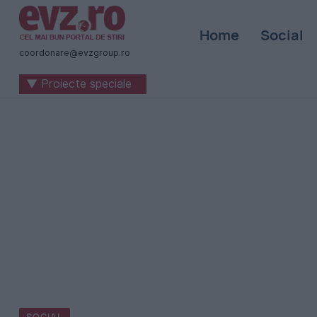
Știri
Home
Social
naționale
coordonare@evzgroup.ro
și
▼ Proiecte speciale
internaționale
|
România
-
Evenimentul
Zilei