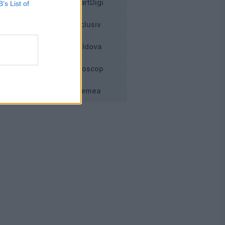
SmartDigi
B’s List of
Exclusiv
ei
Moldova
Horoscop
t
Vremea