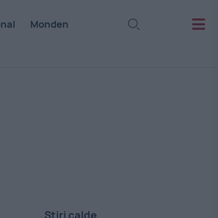
onal
Monden
Stiri calde