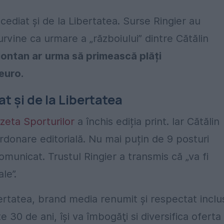
cediat și de la Libertatea. Surse Ringier au
rvine ca urmare a „războiului” dintre Cătălin
lontan ar urma să primească plăți
euro.
t și de la Libertatea
zeta Sporturilor
a închis ediția print. Iar Cătălin
rdonare editorială. Nu mai puțin de 9 posturi
omunicat. Trustul Ringier a transmis că „va fi
le”.
rtatea, brand media renumit şi respectat inclu
te 30 de ani, îşi va îmbogăţi si diversifica oferta