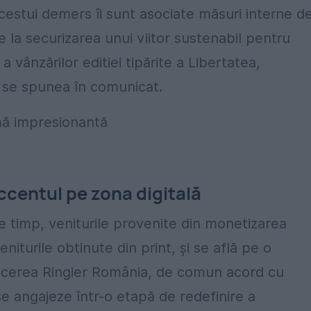
Acestui demers îi sunt asociate măsuri interne d
e la securizarea unui viitor sustenabil pentru
 vânzărilor editiei tipărite a Libertatea,
 se spunea în comunicat.
ccentul pe zona digitală
e timp, veniturile provenite din monetizarea
niturile obtinute din print, şi se află pe o
ducerea Ringier România, de comun acord cu
 se angajeze într-o etapă de redefinire a