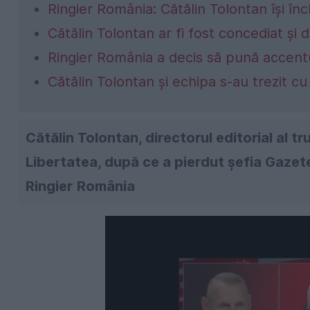
Ringier România: Cătălin Tolontan îşi î
Cătălin Tolontan ar fi fost concediat și 
Ringier România a decis să pună accentu
Cătălin Tolontan şi echipa s-au trezit c
Cătălin Tolontan, directorul editorial al tr
Libertatea, după ce a pierdut șefia Gazet
Ringier România