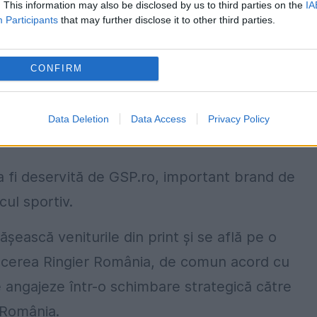
. This information may also be disclosed by us to third parties on the
IA
Participants
that may further disclose it to other third parties.
ndepărtat iniţial de la Gazeta Sporturilor, în
ier anunţa că trei angajaţi din cadrul organizaţi
CONFIRM
strategică. Potrivit paginademedia.ro, ziaristele
 şi Camelia Stan, redactor-şef adjunct, au fos
Data Deletion
Data Access
Privacy Policy
va fi deservită de GSP.ro, important brand de
cul sportiv.
ăşească veniturile din print şi se află pe o
ducerea Ringier România, de comun acord cu
se angajeze într-o schimbare strategică către
r România.