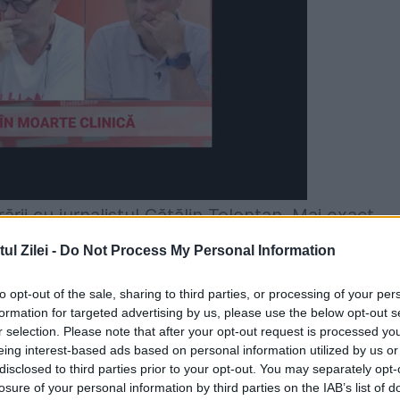
rii cu jurnalistul Cătălin Tolontan. Mai exact,
Libertatea, cu o istorie de peste 30 de ani, îşi
l Zilei -
Do Not Process My Personal Information
tând în acelaşi timp măsuri interne de reducere 
to opt-out of the sale, sharing to third parties, or processing of your per
abil pentru companie, după ce a constatat o
formation for targeted advertising by us, please use the below opt-out s
r selection. Please note that after your opt-out request is processed y
 cu 64% din 2018.
eing interest-based ads based on personal information utilized by us or
disclosed to third parties prior to your opt-out. You may separately opt-
 îşi încheie colaborarea cu această
losure of your personal information by third parties on the IAB’s list of