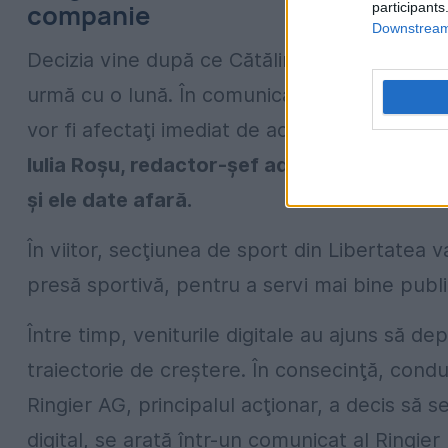
companie
participants
Downstream 
Decizia vine după ce Cătălin Tolontan a fost î
urmă cu o lună. În comunicatul de presă, Ring
vor fi afectaţi imediat de această schimbare 
Iulia Roşu, redactor-şef adjunct Libertatea
şi ele date afară.
În viitor, secţiunea de sport din Libertatea 
presă sportivă, pentru a servi mai bine publi
Între timp, veniturile digitale au ajuns să dep
traiectorie de creştere. În consecinţă, con
Ringier AG, principalul acţionar, a decis să 
digital, se arată într-un comunicat al Ringie