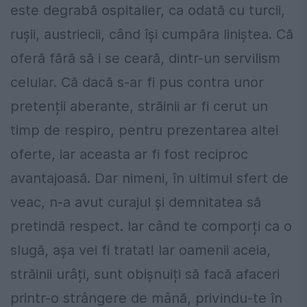
este degrabă ospitalier, ca odată cu turcii,
rușii, austriecii, când își cumpăra liniștea. Că
oferă fără să i se ceară, dintr-un servilism
celular. Că dacă s-ar fi pus contra unor
pretenții aberante, străinii ar fi cerut un
timp de respiro, pentru prezentarea altei
oferte, iar aceasta ar fi fost reciproc
avantajoasă. Dar nimeni, în ultimul sfert de
veac, n-a avut curajul și demnitatea să
pretindă respect. Iar când te comporți ca o
slugă, așa vei fi tratat! Iar oamenii aceia,
străinii urâți, sunt obișnuiți să facă afaceri
printr-o strângere de mână, privindu-te în