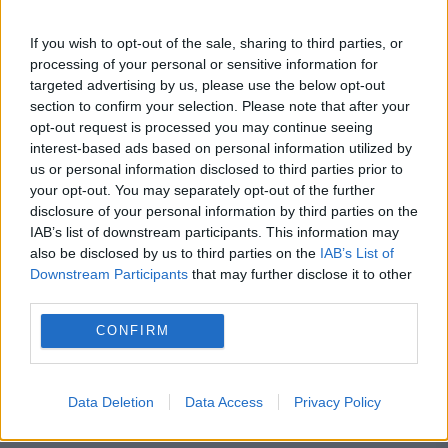
ANM schimbă prognoza: furtuni
If you wish to opt-out of the sale, sharing to third parties, or
processing of your personal or sensitive information for
puternice după caniculă. Harta
targeted advertising by us, please use the below opt-out
section to confirm your selection. Please note that after your
avertizărilor pentru următoarele trei zile
opt-out request is processed you may continue seeing
Prețurile carburanților joi, 6 august
interest-based ads based on personal information utilized by
us or personal information disclosed to third parties prior to
2026. Lista stațiilor cu cele mai mici
your opt-out. You may separately opt-out of the further
disclosure of your personal information by third parties on the
tarife
IAB’s list of downstream participants. This information may
also be disclosed by us to third parties on the
IAB’s List of
Downstream Participants
that may further disclose it to other
third parties.
BCR
dna
petrom
PSD
romania
CONFIRM
Romtelecom.
sri
Data Deletion
Data Access
Privacy Policy