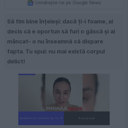
Urmărește-ne pe Google News
Să fim bine înțeleși: dacă ți-i foame, ai
decis că e oportun să furi o gâscă și ai
mâncat- o nu înseamnă că dispare
fapta. Tu spui: nu mai există corpul
delict!
Următorul videoclip în 4
Anulează