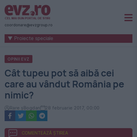
Știri
naționale
coordonare@evzgroup.ro
și
▼ Proiecte speciale
internaționale
|
OPINII EVZ
România
Cât tupeu pot să aibă cei
-
care au vândut România pe
Evenimentul
nimic?
Zilei
Rare șBogdan
28 februarie 2017, 00:00
COMENTEAZĂ ȘTIREA