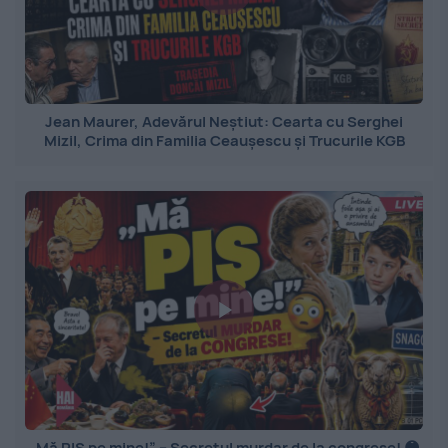
Jean Maurer, Adevărul Neștiut: Cearta cu Serghei
Mizil, Crima din Familia Ceaușescu și Trucurile KGB
„Mă PIȘ pe mine!” – Secretul murdar de la congrese! 😳