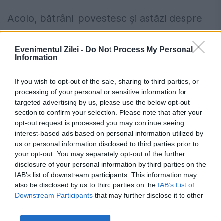
Acolo, bătrânii povestesc și astăzi despre
fratele Dumitru ca despre un
exemplu de
Evenimentul Zilei -
Do Not Process My Personal
rătăcire și pedeapsă
. Moartea lui a rămas
Information
o legendă transmisă din generație în
If you wish to opt-out of the sale, sharing to third parties, or
generație ca avertisment pentru cei care
processing of your personal or sensitive information for
targeted advertising by us, please use the below opt-out
privesc cu ușurință lucrurile sfinte.
section to confirm your selection. Please note that after your
opt-out request is processed you may continue seeing
Românii care au muncit peste 25 de ani
interest-based ads based on personal information utilized by
us or personal information disclosed to third parties prior to
pot primi mai mulți bani la pensie. Cum
your opt-out. You may separately opt-out of the further
disclosure of your personal information by third parties on the
funcționează calculul ascuns în puncte
IAB’s list of downstream participants. This information may
România, în pericol de blackout? Expert
also be disclosed by us to third parties on the
IAB’s List of
Downstream Participants
that may further disclose it to other
în energie: „Trebuie să accelerăm cât se
third parties.
poate de repede acele investiții”