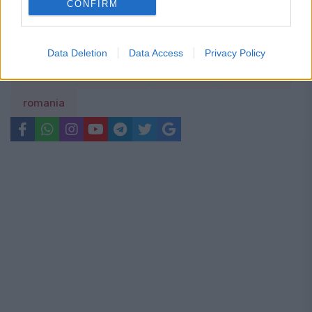
CONFIRM
Data Deletion
Data Access
Privacy Policy
blestem
duhovnic
Dumitru
manastire
romania