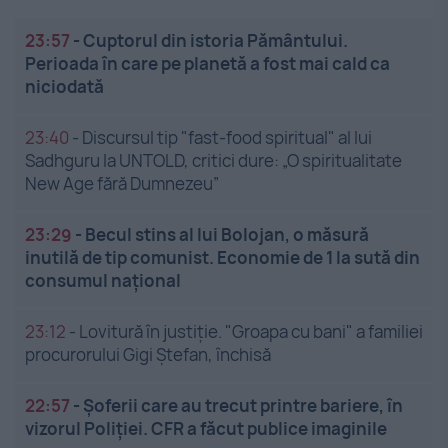
23:57
-
Cuptorul din istoria Pământului.
Perioada în care pe planetă a fost mai cald ca
niciodată
23:40
-
Discursul tip "fast-food spiritual" al lui
Sadhguru la UNTOLD, critici dure: „O spiritualitate
New Age fără Dumnezeu”
23:29
-
Becul stins al lui Bolojan, o măsură
inutilă de tip comunist. Economie de 1 la sută din
consumul național
23:12
-
Lovitură în justiție. "Groapa cu bani" a familiei
procurorului Gigi Ștefan, închisă
22:57
-
Șoferii care au trecut printre bariere, în
vizorul Poliției. CFR a făcut publice imaginile