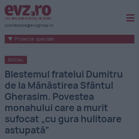
Știri
naționale
coordonare@evzgroup.ro
și
▼ Proiecte speciale
internaționale
|
SOCIAL
România
Blestemul fratelui Dumitru
-
de la Mănăstirea Sfântul
Evenimentul
Gherasim. Povestea
Zilei
monahului care a murit
sufocat „cu gura hulitoare
astupată”