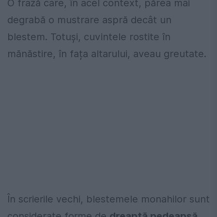
O frază care, în acel context, părea mai
degrabă o mustrare aspră decât un
blestem. Totuși, cuvintele rostite în
mănăstire, în fața altarului, aveau greutate.
În scrierile vechi, blestemele monahilor sunt
considerate forme de
dreaptă pedeapsă