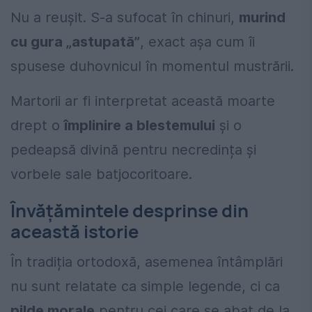
Nu a reușit. S-a sufocat în chinuri,
murind
cu gura „astupată”
, exact așa cum îi
spusese duhovnicul în momentul mustrării.
Martorii ar fi interpretat această moarte
drept o
împlinire a blestemului
și o
pedeapsă divină pentru necredința și
vorbele sale batjocoritoare.
Învățămintele desprinse din
această istorie
În tradiția ortodoxă, asemenea întâmplări
nu sunt relatate ca simple legende, ci ca
pilde morale
pentru cei care se abat de la