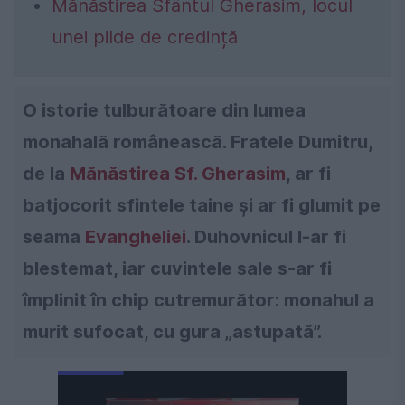
Mănăstirea Sfântul Gherasim, locul
unei pilde de credință
O istorie tulburătoare din lumea
monahală românească. Fratele Dumitru,
de la
Mănăstirea Sf. Gherasim
, ar fi
batjocorit sfintele taine și ar fi glumit pe
seama
Evangheliei
. Duhovnicul l-ar fi
blestemat, iar cuvintele sale s-ar fi
împlinit în chip cutremurător: monahul a
murit sufocat, cu gura „astupată”.