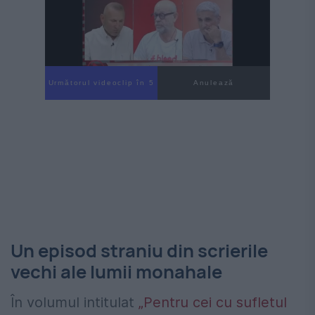
Următorul videoclip în 4
Anulează
Un episod straniu din scrierile
vechi ale lumii monahale
În volumul intitulat
„Pentru cei cu sufletul