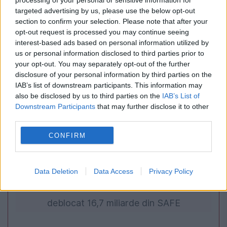
processing of your personal or sensitive information for
Mayar Sherif a cucerit trofeul WTA 250 de la
targeted advertising by us, please use the below opt-out
Iași după abandonul Paulei Badosa
section to confirm your selection. Please note that after your
opt-out request is processed you may continue seeing
interest-based ads based on personal information utilized by
us or personal information disclosed to third parties prior to
your opt-out. You may separately opt-out of the further
disclosure of your personal information by third parties on the
IAB’s list of downstream participants. This information may
also be disclosed by us to third parties on the
IAB’s List of
Downstream Participants
that may further disclose it to other
third parties.
CONFIRM
POLITICA
Sorin Grindeanu: Parlamentul a evitat
Data Deletion
Data Access
Privacy Policy
pierderea a 5,8 miliarde de euro din PNRR și a
deblocat 16,7 miliarde din SAFE