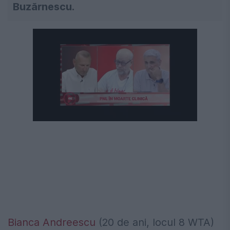
Buzărnescu.
Următorul videoclip în 4
Anulează
Bianca Andreescu
(20 de ani, locul 8 WTA)