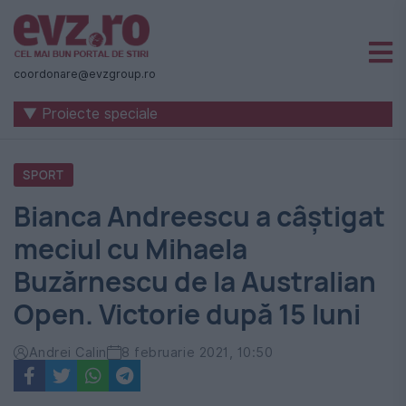
Știri
naționale
coordonare@evzgroup.ro
și
▼ Proiecte speciale
internaționale
|
SPORT
România
Bianca Andreescu a câștigat
-
meciul cu Mihaela
Evenimentul
Buzărnescu de la Australian
Zilei
Open. Victorie după 15 luni
Andrei Calin
8 februarie 2021, 10:50