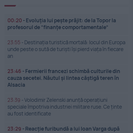
00:20
-
Evoluția lui pește prăjit: de la Topor la
profesorul de ”finanțe comportamentale”
23:55
-
Destinația turistică mortală: locul din Europa
unde peste o sută de turiști își pierd viața în fiecare
an
23:46
-
Fermierii francezi schimbă culturile din
cauza secetei. Năutul și lintea câștigă teren în
Alsacia
23:39
-
Volodimir Zelenski anunță operațiuni
speciale împotriva industriei militare ruse. Ce ținte
au fost identificate
23:29
-
Reacție furibundă a lui Ioan Varga după