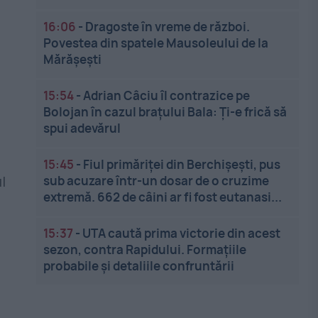
16:06
-
Dragoste în vreme de război.
Povestea din spatele Mausoleului de la
Mărășești
15:54
-
Adrian Câciu îl contrazice pe
Bolojan în cazul brațului Bala: Ți-e frică să
spui adevărul
15:45
-
Fiul primăriței din Berchișești, pus
sub acuzare într-un dosar de o cruzime
l
extremă. 662 de câini ar fi fost eutanasi...
15:37
-
UTA caută prima victorie din acest
sezon, contra Rapidului. Formațiile
probabile și detaliile confruntării