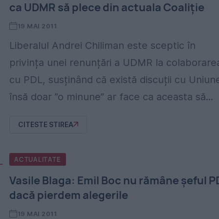
ca UDMR să plece din actuala Coaliție
19 MAI 2011
Liberalul Andrei Chiliman este sceptic în
privința unei renunțări a UDMR la colaborare
cu PDL, susținând că există discuții cu Uniun
însă doar ”o minune” ar face ca aceasta să...
CITESTE STIREA
ACTUALITATE
Vasile Blaga: Emil Boc nu rămâne şeful P
dacă pierdem alegerile
19 MAI 2011