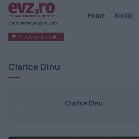
Știri
Home
Social
naționale
coordonare@evzgroup.ro
și
▼ Proiecte speciale
internaționale
|
România
Clarice Dinu
-
Evenimentul
Zilei
Clarice Dinu