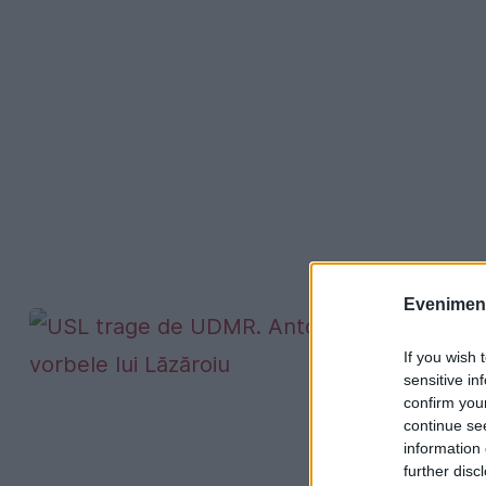
Evenimentu
If you wish 
sensitive in
confirm you
continue se
information 
further disc