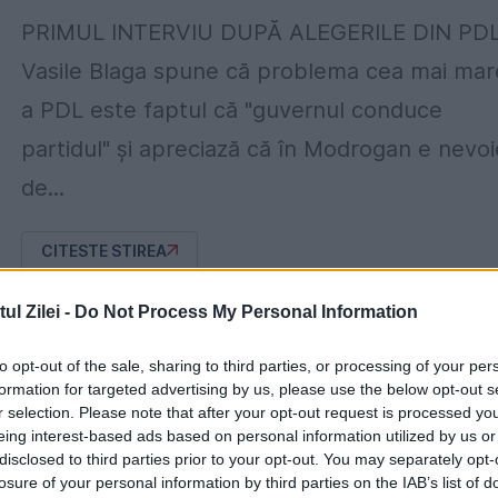
PRIMUL INTERVIU DUPĂ ALEGERILE DIN PDL
Vasile Blaga spune că problema cea mai mar
a PDL este faptul că "guvernul conduce
partidul" şi apreciază că în Modrogan e nevoi
de...
CITESTE STIREA
l Zilei -
Do Not Process My Personal Information
ACTUALITATE
to opt-out of the sale, sharing to third parties, or processing of your per
USL trage de UDMR. Antonescu, răscolit
formation for targeted advertising by us, please use the below opt-out s
de vorbele lui Lăzăroiu
r selection. Please note that after your opt-out request is processed y
eing interest-based ads based on personal information utilized by us or
17 MAI 2011
disclosed to third parties prior to your opt-out. You may separately opt-
losure of your personal information by third parties on the IAB’s list of