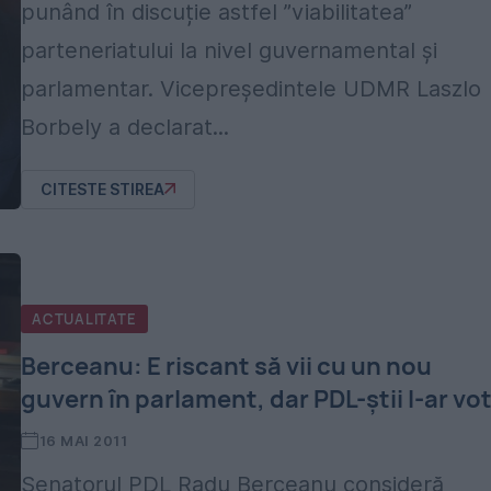
punând în discuție astfel ”viabilitatea”
parteneriatului la nivel guvernamental și
parlamentar. Vicepreședintele UDMR Laszlo
Borbely a declarat...
CITESTE STIREA
ACTUALITATE
Berceanu: E riscant să vii cu un nou
guvern în parlament, dar PDL-știi l-ar vo
16 MAI 2011
Senatorul PDL Radu Berceanu consideră