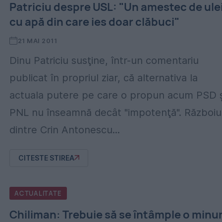
Patriciu despre USL: "Un amestec de ule
cu apă din care ies doar clăbuci"
21 MAI 2011
Dinu Patriciu susţine, într-un comentariu
publicat în propriul ziar, că alternativa la
actuala putere pe care o propun acum PSD ş
PNL nu înseamnă decât "impotenţă". Războiu
dintre Crin Antonescu...
CITESTE STIREA
ACTUALITATE
Chiliman: Trebuie să se întâmple o minu