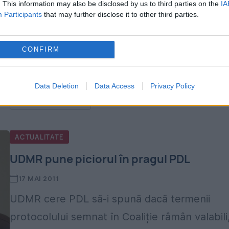
În căutarea majorităţii, varianta premierului
. This information may also be disclosed by us to third parties on the
IA
Participants
that may further disclose it to other third parties.
independent l-a inspirat pe Crin Antonescu
pentru a mai face o ofertă ultimativă Uniunii.
CONFIRM
Fierberea din tabăra democrat- liberalilor,
legată de plecarea lui Emil Boc...
Data Deletion
Data Access
Privacy Policy
CITESTE STIREA
ACTUALITATE
UDMR pune piciorul în pragul PDL
17 MAI 2011
UDMR cere PDL să-i spună dacă termenii
protocolului semnat în Coaliție râmân valabili