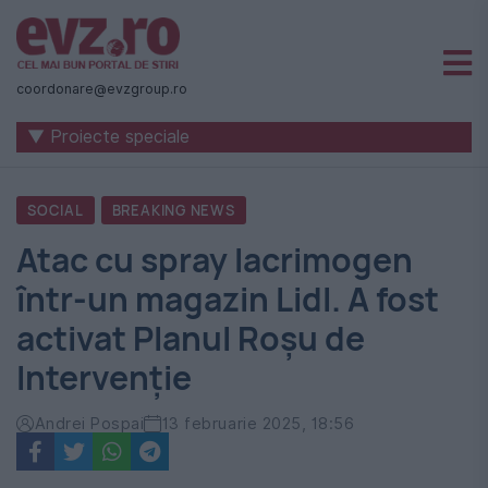
Știri
naționale
coordonare@evzgroup.ro
și
▼ Proiecte speciale
internaționale
|
SOCIAL
BREAKING NEWS
România
Atac cu spray lacrimogen
-
într-un magazin Lidl. A fost
Evenimentul
activat Planul Roșu de
Zilei
Intervenție
Andrei Pospai
13 februarie 2025, 18:56