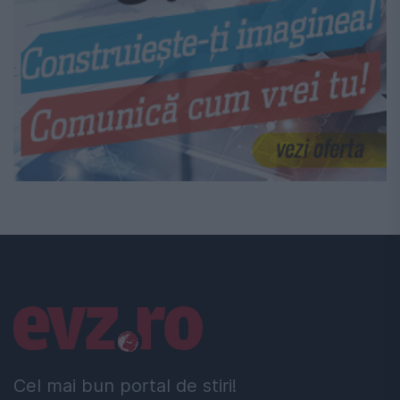
Linkuri utile
Cel mai bun portal de stiri!