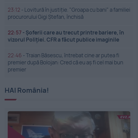
23:12
-
Lovitură în justiție. "Groapa cu bani" a familiei
procurorului Gigi Ștefan, închisă
22:57
-
Șoferii care au trecut printre bariere, în
vizorul Poliției. CFR a făcut publice imaginile
22:46
-
Traian Băsescu, întrebat cine ar putea fi
premier după Bolojan: Cred că eu aș fi cel mai bun
premier
HAI România!