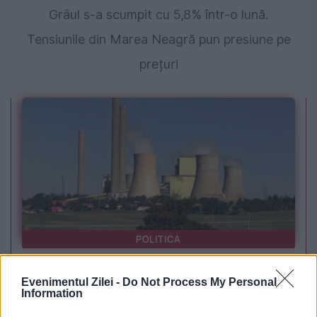
Grâul s-a scumpit cu 5,8% într-o lună.
Tensiunile din Marea Neagră pun presiune pe
prețuri
POLITICA
PSD cere activarea mecanismului european
Evenimentul Zilei -
Do Not Process My Personal
de urgență pentru energie și susține
Information