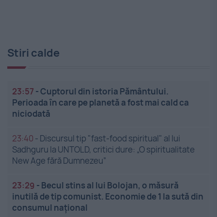
Stiri calde
23:57
-
Cuptorul din istoria Pământului.
Perioada în care pe planetă a fost mai cald ca
niciodată
23:40
-
Discursul tip "fast-food spiritual" al lui
Sadhguru la UNTOLD, critici dure: „O spiritualitate
New Age fără Dumnezeu”
23:29
-
Becul stins al lui Bolojan, o măsură
inutilă de tip comunist. Economie de 1 la sută din
consumul național