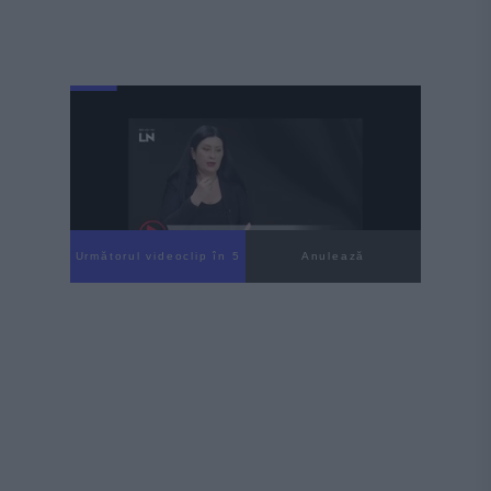
Următorul videoclip în 4
Anulează