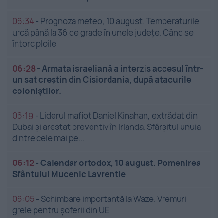
06:34
-
Prognoza meteo, 10 august. Temperaturile
urcă până la 36 de grade în unele județe. Când se
întorc ploile
06:28
-
Armata israeliană a interzis accesul într-
un sat creștin din Cisiordania, după atacurile
coloniștilor.
06:19
-
Liderul mafiot Daniel Kinahan, extrădat din
Dubai și arestat preventiv în Irlanda. Sfârșitul unuia
dintre cele mai pe...
06:12
-
Calendar ortodox, 10 august. Pomenirea
Sfântului Mucenic Lavrentie
06:05
-
Schimbare importantă la Waze. Vremuri
grele pentru șoferii din UE