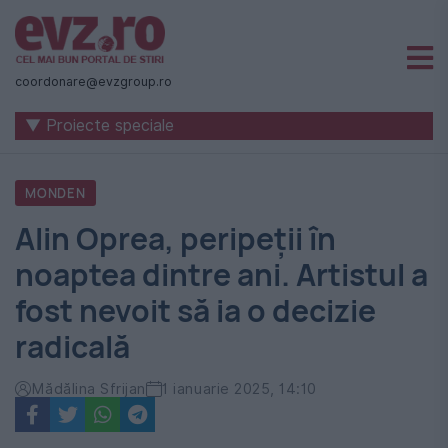
Știri
naționale
coordonare@evzgroup.ro
și
▼ Proiecte speciale
internaționale
|
MONDEN
România
Alin Oprea, peripeții în
-
noaptea dintre ani. Artistul a
Evenimentul
fost nevoit să ia o decizie
Zilei
radicală
Mădălina Sfrijan
1 ianuarie 2025, 14:10