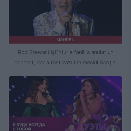
MONDEN
Rod Stewart își înfurie fanii: a anulat un
concert, dar a fost văzut la meciul Scoției