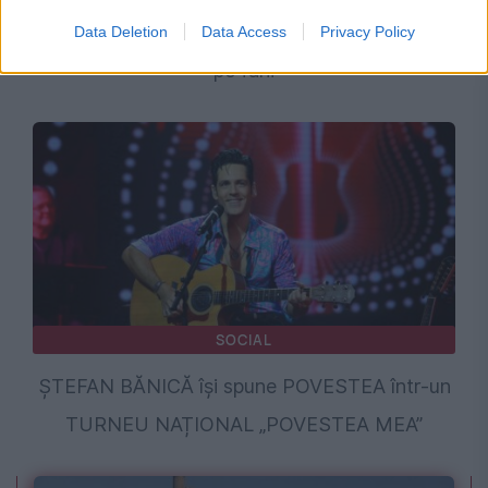
2000 revine pe scenă. Anunțul i-a entuziasmat
Data Deletion
Data Access
Privacy Policy
pe fani
SOCIAL
ȘTEFAN BĂNICĂ își spune POVESTEA într-un
TURNEU NAȚIONAL „POVESTEA MEA”