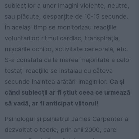
subiecţilor a unor imagini violente, neutre,
sau plăcute, desparțite de 10-15 secunde.
În acelaşi timp se monitorizau reacţiile
voluntarilor: ritmul cardiac, transpiraţia,
mişcările ochilor, activitate cerebrală, etc.
S-a constata că la marea majoritate a celor
testaţi reacţiile se instalau cu câteva
secunde înaintea arătării imaginilor.
Ca şi
când subiecţii ar fi ştiut ceea ce urmează
să vadă, ar fi anticipat viitorul!
Psihologul şi psihiatrul James Carpenter a
dezvoltat o teorie, prin anii 2000, care