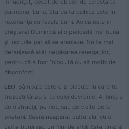
influenţat, decât de obicei, de celesta ta
patroană, Luna. Starea ta psihică este în
rezonanţă cu fazele Lunii. Adică este în
creştere! Duminică ai o perioadă mai bună
şi lucrurile par să se aranjeze. Nu te mai
deranjează atât nepăsarea renegaţilor,
pentru că a fost înlocuită cu alt motiv de
disconfort!
LEU
Sâmbătă este o zi plăcută în care te
trezeşti târziu şi te culci devreme. Ai timp şi
de distracţii, pe net, sau de vizite pe la
prieteni. Seară neapărat culturală, cu o
carte bună sau un film de artă! Este timp şi