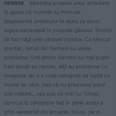
GEMENI
Sâmbăta aceasta orice activitate
îţi apare ca muncile lui Hercule.
Dispunerea zodiacului te ajuta să aduci
logica carteziană în propriile gânduri. Încerci
să faci faţă unei oboseli cronice. Cu Mercur
afectat, nativii din Gemeni au unele
probleme. Unii dintre Gemeni au mai puţini
bani decât au nevoie, alţii au probleme cu
imaginea, iar o a treia categorie se luptă cu
morile de vânt. Aşa că nu prea este pace
sub măslini... sau sub ce vrei tu! Totuşi,
norocul îţi zâmbeşte fad în zilele acestui
prim weekend din ianuarie, totuşi, pe o