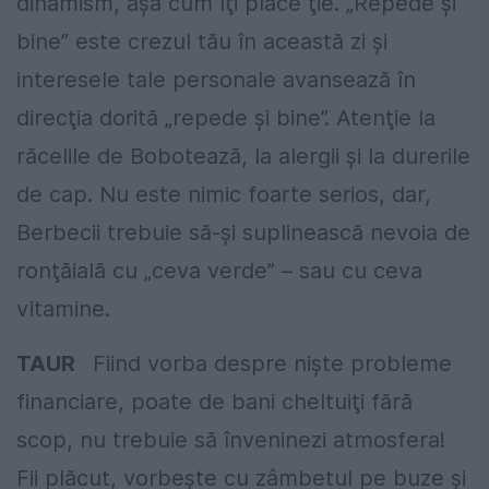
dinamism, aşa cum îţi place ţie. „Repede şi
bine” este crezul tău în această zi şi
interesele tale personale avansează în
direcţia dorită „repede şi bine”. Atenţie la
răcelile de Bobotează, la alergii şi la durerile
de cap. Nu este nimic foarte serios, dar,
Berbecii trebuie să-şi suplinească nevoia de
ronţăială cu „ceva verde” – sau cu ceva
vitamine.
TAUR
Fiind vorba despre nişte probleme
financiare, poate de bani cheltuiţi fără
scop, nu trebuie să înveninezi atmosfera!
Fii plăcut, vorbeşte cu zâmbetul pe buze şi