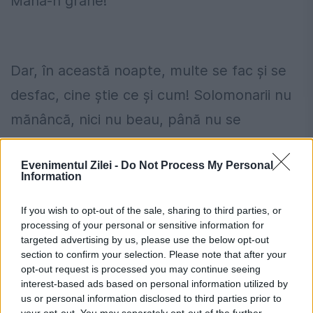
Mană-n grâne!"
Dar, în această noapte, multe se fac şi se
desfac, cine ştie ce şi cum! Solomonarii nu
mănâncă, nici nu beau, până nu se
înserează bine şi nu a trecut popa cu
Evenimentul Zilei -
Do Not Process My Personal
Botezul. Atunci, pe la miezul nopţii, cu o
Information
vărguţă de alun în mână, consacrată, ei
If you wish to opt-out of the sale, sharing to third parties, or
repetă paşii pe care i-a făcut popa prin
processing of your personal or sensitive information for
casă şi ciugulesc câte ceva de mâncare, din
targeted advertising by us, please use the below opt-out
section to confirm your selection. Please note that after your
multele feluri aşezate pe o masă, dacă a
opt-out request is processed you may continue seeing
interest-based ads based on personal information utilized by
gustat şi preotul din ele. Apoi fac ceea ce
us or personal information disclosed to third parties prior to
your opt-out. You may separately opt-out of the further