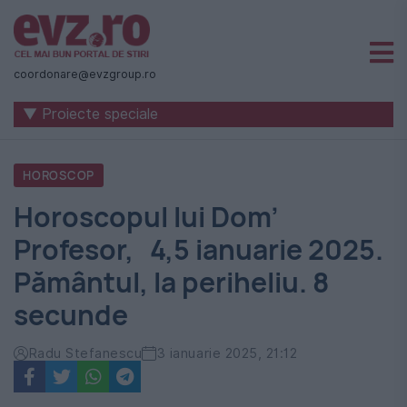
Știri
naționale
coordonare@evzgroup.ro
și
▼ Proiecte speciale
internaționale
|
HOROSCOP
România
Horoscopul lui Dom’
-
Profesor, 4,5 ianuarie 2025.
Evenimentul
Pământul, la periheliu. 8
Zilei
secunde
Radu Stefanescu
3 ianuarie 2025, 21:12