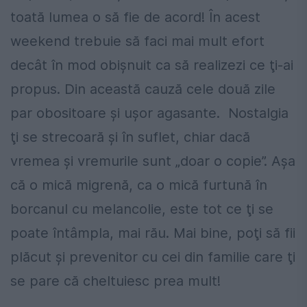
toată lumea o să fie de acord! În acest
weekend trebuie să faci mai mult efort
decât în mod obişnuit ca să realizezi ce ţi-ai
propus. Din această cauză cele două zile
par obositoare şi uşor agasante. Nostalgia
ţi se strecoară şi în suflet, chiar dacă
vremea şi vremurile sunt „doar o copie”. Aşa
că o mică migrenă, ca o mică furtună în
borcanul cu melancolie, este tot ce ţi se
poate întâmpla, mai rău. Mai bine, poţi să fii
plăcut şi prevenitor cu cei din familie care ţi
se pare că cheltuiesc prea mult!