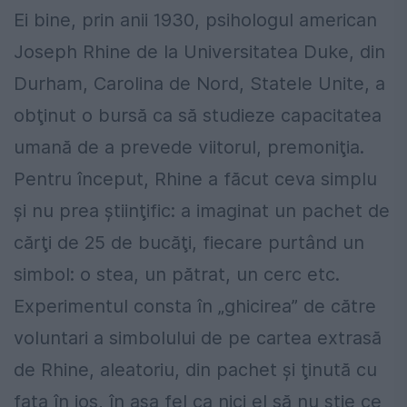
Ei bine, prin anii 1930, psihologul american
Joseph Rhine de la Universitatea Duke, din
Durham, Carolina de Nord, Statele Unite, a
obţinut o bursă ca să studieze capacitatea
umană de a prevede viitorul, premoniţia.
Pentru început, Rhine a făcut ceva simplu
şi nu prea ştiinţific: a imaginat un pachet de
cărţi de 25 de bucăţi, fiecare purtând un
simbol: o stea, un pătrat, un cerc etc.
Experimentul consta în „ghicirea” de către
voluntari a simbolului de pe cartea extrasă
de Rhine, aleatoriu, din pachet şi ţinută cu
faţa în jos, în aşa fel ca nici el să nu ştie ce