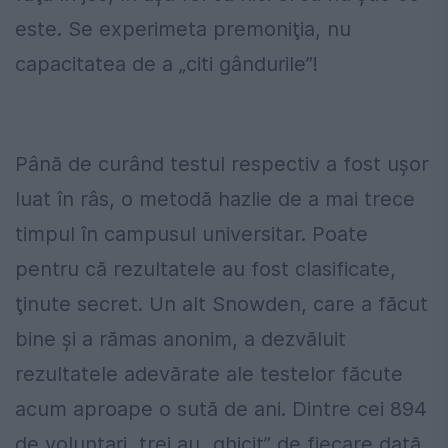
este. Se experimeta premoniţia, nu
capacitatea de a „citi gândurile”!
Până de curând testul respectiv a fost uşor
luat în râs, o metodă hazlie de a mai trece
timpul în campusul universitar. Poate
pentru că rezultatele au fost clasificate,
ţinute secret. Un alt Snowden, care a făcut
bine şi a rămas anonim, a dezvăluit
rezultatele adevărate ale testelor făcute
acum aproape o sută de ani. Dintre cei 894
de voluntari, trei au „ghicit” de fiecare dată,