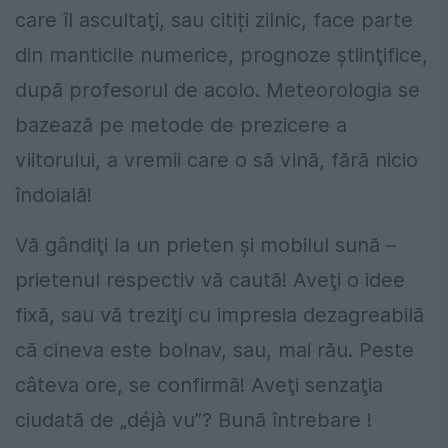
care îl ascultaţi, sau citiți zilnic, face parte
din manticile numerice, prognoze ştiinţifice,
după profesorul de acolo. Meteorologia se
bazează pe metode de prezicere a
viitorului, a vremii care o să vină, fără nicio
îndoială!
Vă gândiţi la un prieten şi mobilul sună –
prietenul respectiv vă caută! Aveţi o idee
fixă, sau vă treziţi cu impresia dezagreabilă
că cineva este bolnav, sau, mai rău. Peste
câteva ore, se confirmă! Aveţi senzaţia
ciudată de „déjà vu”? Bună întrebare !