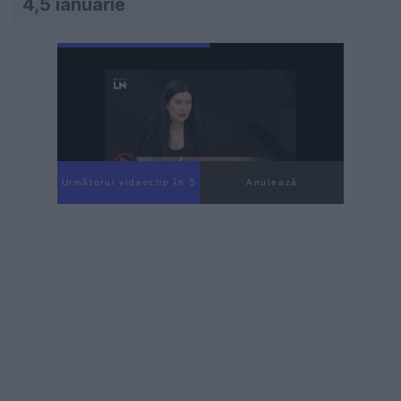
4,5 ianuarie
Următorul videoclip în 4
Anulează