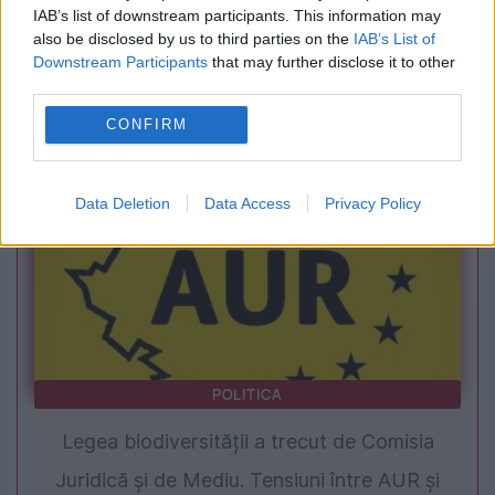
IAB’s list of downstream participants. This information may
ECONOMIE
also be disclosed by us to third parties on the
IAB’s List of
Downstream Participants
that may further disclose it to other
Ce au găsit inspectorii ANPC pe litoral. Opt
third parties.
afaceri au fost închise temporar
CONFIRM
Data Deletion
Data Access
Privacy Policy
POLITICA
Legea biodiversității a trecut de Comisia
Juridică și de Mediu. Tensiuni între AUR și