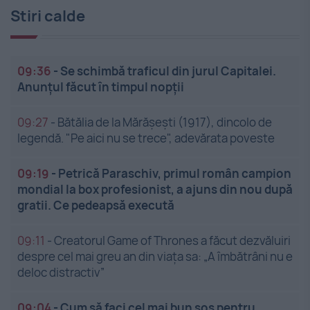
Stiri calde
09:36
-
Se schimbă traficul din jurul Capitalei.
Anunțul făcut în timpul nopții
09:27
-
Bătălia de la Mărășești (1917), dincolo de
legendă. "Pe aici nu se trece", adevărata poveste
09:19
-
Petrică Paraschiv, primul român campion
mondial la box profesionist, a ajuns din nou după
gratii. Ce pedeapsă execută
09:11
-
Creatorul Game of Thrones a făcut dezvăluiri
despre cel mai greu an din viața sa: „A îmbătrâni nu e
deloc distractiv”
09:04
-
Cum să faci cel mai bun sos pentru