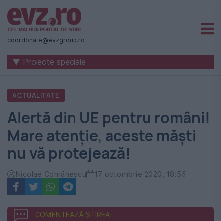
Știri
naționale
coordonare@evzgroup.ro
și
▼ Proiecte speciale
internaționale
|
ACTUALITATE
România
Alertă din UE pentru români!
-
Mare atenție, aceste măști
Evenimentul
nu vă protejează!
Zilei
Nicolae Comănescu
17 octombrie 2020, 18:55
COMENTEAZĂ ȘTIREA