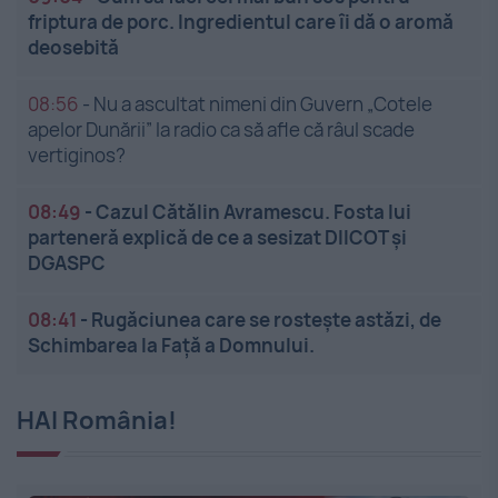
friptura de porc. Ingredientul care îi dă o aromă
deosebită
08:56
-
Nu a ascultat nimeni din Guvern „Cotele
apelor Dunării” la radio ca să afle că râul scade
vertiginos?
08:49
-
Cazul Cătălin Avramescu. Fosta lui
parteneră explică de ce a sesizat DIICOT și
DGASPC
08:41
-
Rugăciunea care se rostește astăzi, de
Schimbarea la Față a Domnului.
HAI România!