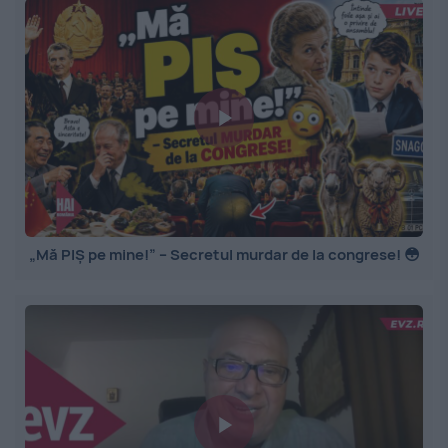
„Mă PIȘ pe mine!” – Secretul murdar de la congrese! 😳