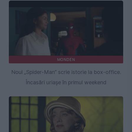
MONDEN
Noul „Spider-Man” scrie istorie la box-office.
Încasări uriașe în primul weekend