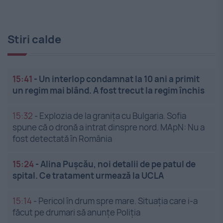
Stiri calde
15:41
-
Un interlop condamnat la 10 ani a primit
un regim mai blând. A fost trecut la regim închis
15:32
-
Explozia de la granița cu Bulgaria. Sofia
spune că o dronă a intrat dinspre nord. MApN: Nu a
fost detectată în România
15:24
-
Alina Pușcău, noi detalii de pe patul de
spital. Ce tratament urmează la UCLA
15:14
-
Pericol în drum spre mare. Situația care i-a
făcut pe drumari să anunțe Poliția