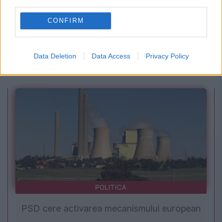
third parties.
CONFIRM
EVENIMENTUL ISTORIC
La Mangalia, Ceaușescu intră cu foarfeca în
Data Deletion
Data Access
Privacy Policy
cinematografia românească
POLITICA
PSD cere activarea mecanismului european