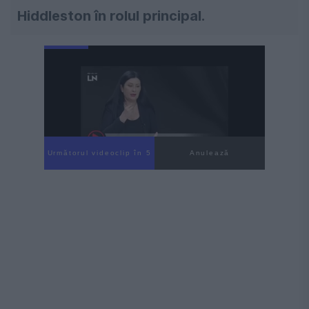
Hiddleston în rolul principal.
Următorul videoclip în 4
Anulează