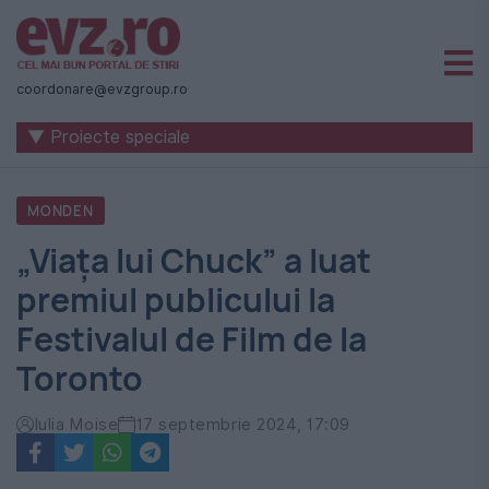
Știri
naționale
coordonare@evzgroup.ro
și
▼ Proiecte speciale
internaționale
|
MONDEN
România
„Viața lui Chuck” a luat
-
premiul publicului la
Evenimentul
Festivalul de Film de la
Zilei
Toronto
Iulia Moise
17 septembrie 2024, 17:09