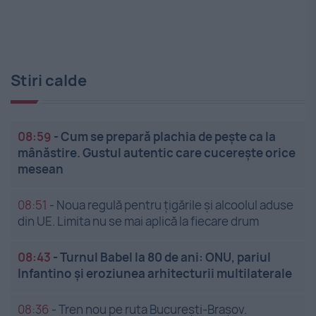
Stiri calde
08:59
-
Cum se prepară plachia de pește ca la
mânăstire. Gustul autentic care cucerește orice
mesean
08:51
-
Noua regulă pentru țigările și alcoolul aduse
din UE. Limita nu se mai aplică la fiecare drum
08:43
-
Turnul Babel la 80 de ani: ONU, pariul
Infantino și eroziunea arhitecturii multilaterale
08:36
-
Tren nou pe ruta București-Brașov.