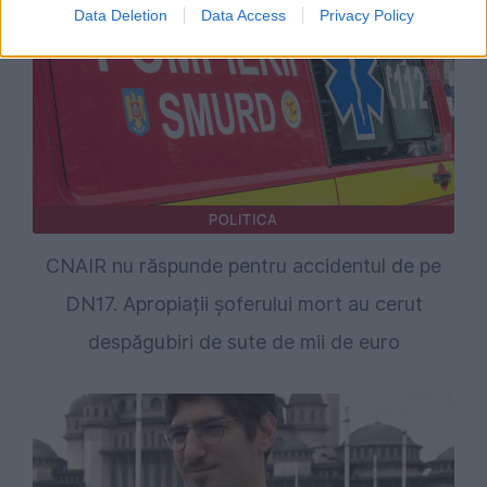
Data Deletion
Data Access
Privacy Policy
POLITICA
CNAIR nu răspunde pentru accidentul de pe
DN17. Apropiații șoferului mort au cerut
despăgubiri de sute de mii de euro