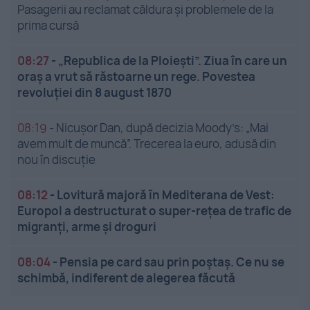
Pasagerii au reclamat căldura și problemele de la
prima cursă
08:27
-
„Republica de la Ploiești”. Ziua în care un
oraș a vrut să răstoarne un rege. Povestea
revoluției din 8 august 1870
08:19
-
Nicușor Dan, după decizia Moody’s: „Mai
avem mult de muncă”. Trecerea la euro, adusă din
nou în discuție
08:12
-
Lovitură majoră în Mediterana de Vest:
Europol a destructurat o super-rețea de trafic de
migranți, arme și droguri
08:04
-
Pensia pe card sau prin poștaș. Ce nu se
schimbă, indiferent de alegerea făcută