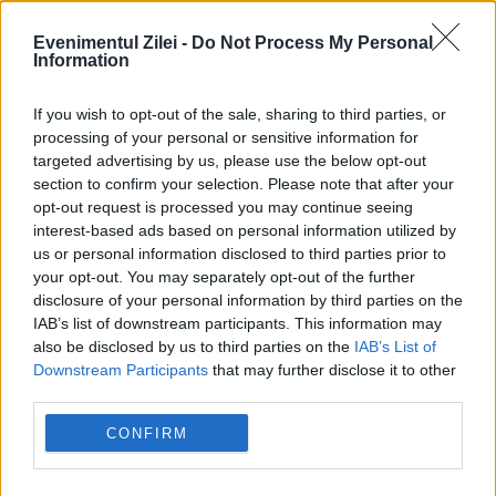
menținerea centralelor pe cărbune. Critici la
Evenimentul Zilei -
Do Not Process My Personal
adresa lui Bolojan
Information
If you wish to opt-out of the sale, sharing to third parties, or
processing of your personal or sensitive information for
targeted advertising by us, please use the below opt-out
section to confirm your selection. Please note that after your
opt-out request is processed you may continue seeing
interest-based ads based on personal information utilized by
us or personal information disclosed to third parties prior to
your opt-out. You may separately opt-out of the further
disclosure of your personal information by third parties on the
INTERNATIONAL
IAB’s list of downstream participants. This information may
also be disclosed by us to third parties on the
IAB’s List of
Primele decese provocate de ciclozporiază,
Downstream Participants
that may further disclose it to other
third parties.
raportate în SUA. Focarul continuă să se
CONFIRM
extindă