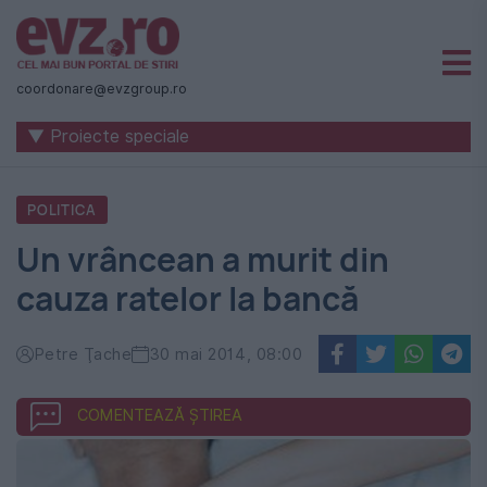
Știri
naționale
coordonare@evzgroup.ro
și
▼ Proiecte speciale
internaționale
|
POLITICA
România
Un vrâncean a murit din
-
cauza ratelor la bancă
Evenimentul
Zilei
Petre Ţache
30 mai 2014, 08:00
COMENTEAZĂ ȘTIREA