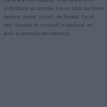
zile şi era cam supărat. Voia să plece în
străinătate să lucreze. Era un băiat de toată
isprava, serios, corect, de treabă. Ce să
faci, datoriile te omoară!”, a declarat un
amic al acestuia din Odobeşti.