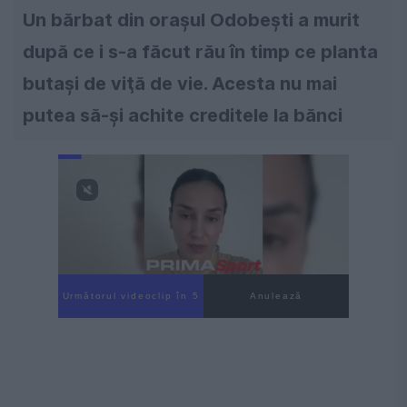
Un bărbat din oraşul Odobeşti a murit
după ce i s-a făcut rău în timp ce planta
butaşi de viţă de vie. Acesta nu mai
putea să-şi achite creditele la bănci
Următorul videoclip în 4
Anulează