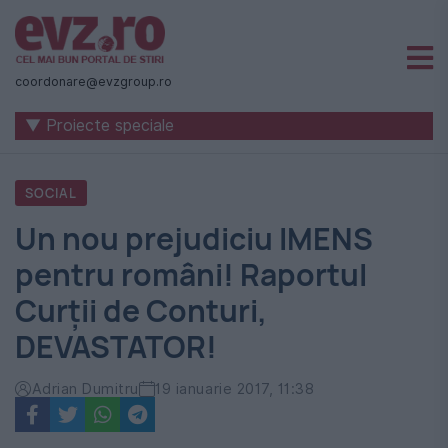
Știri
naționale
coordonare@evzgroup.ro
și
▼ Proiecte speciale
internaționale
|
SOCIAL
România
Un nou prejudiciu IMENS
-
pentru români! Raportul
Evenimentul
Curţii de Conturi,
Zilei
DEVASTATOR!
Adrian Dumitru
19 ianuarie 2017, 11:38