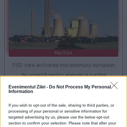
POLITICA
PSD cere activarea mecanismului european
de urgență pentru energie și susține
menținerea centralelor pe cărbune. Critici la
Evenimentul Zilei -
Do Not Process My Personal
Information
adresa lui Bolojan
If you wish to opt-out of the sale, sharing to third parties, or
processing of your personal or sensitive information for
targeted advertising by us, please use the below opt-out
section to confirm your selection. Please note that after your