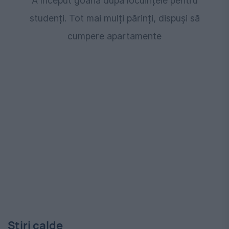
A început goana după locuințele pentru
studenți. Tot mai mulți părinți, dispuși să
cumpere apartamente
Stiri calde