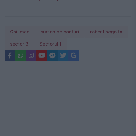
Chiliman
curtea de conturi
robert negoita
sector 3
Sectorul 1