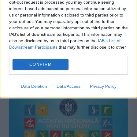
opt-out request is processed you may continue seeing
interest-based ads based on personal information utilized by
us or personal information disclosed to third parties prior to
your opt-out. You may separately opt-out of the further
disclosure of your personal information by third parties on the
IAB’s list of downstream participants. This information may
also be disclosed by us to third parties on the
IAB’s List of
SOCIAL
Downstream Participants
that may further disclose it to other
Ce sumă va primi bărbatul mușcat de un
third parties.
șobolan în București. Procesul a durat
CONFIRM
aproape cinci ani
Data Deletion
Data Access
Privacy Policy