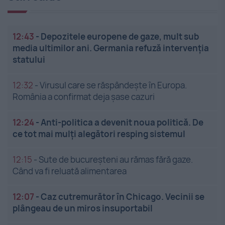
12:43
-
Depozitele europene de gaze, mult sub
media ultimilor ani. Germania refuză intervenția
statului
12:32
-
Virusul care se răspândește în Europa.
România a confirmat deja șase cazuri
12:24
-
Anti-politica a devenit noua politică. De
ce tot mai mulți alegători resping sistemul
12:15
-
Sute de bucureșteni au rămas fără gaze.
Când va fi reluată alimentarea
12:07
-
Caz cutremurător în Chicago. Vecinii se
plângeau de un miros insuportabil