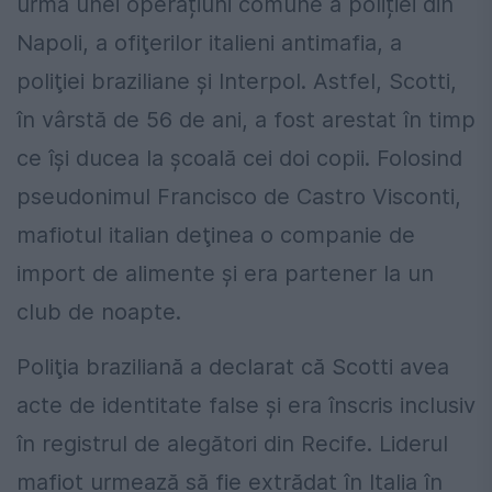
urma unei operațiuni comune a poliției din
Napoli, a ofiţerilor italieni antimafia, a
poliţiei braziliane şi Interpol. Astfel, Scotti,
în vârstă de 56 de ani, a fost arestat în timp
ce îşi ducea la şcoală cei doi copii. Folosind
pseudonimul Francisco de Castro Visconti,
mafiotul italian deţinea o companie de
import de alimente şi era partener la un
club de noapte.
Poliţia braziliană a declarat că Scotti avea
acte de identitate false şi era înscris inclusiv
în registrul de alegători din Recife. Liderul
mafiot urmează să fie extrădat în Italia în