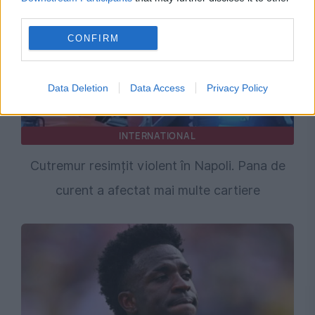
third parties.
CONFIRM
Data Deletion
Data Access
Privacy Policy
INTERNATIONAL
Cutremur resimțit violent în Napoli. Pana de
curent a afectat mai multe cartiere