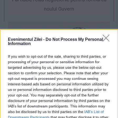
noului Guvern
Evenimentul Zilei -
Do Not Process My Personal
Information
If you wish to opt-out of the sale, sharing to third parties, or
processing of your personal or sensitive information for
targeted advertising by us, please use the below opt-out
section to confirm your selection. Please note that after your
INTERNATIONAL
opt-out request is processed you may continue seeing
interest-based ads based on personal information utilized by
Seism puternic în regiunea Campi Flegrei.
us or personal information disclosed to third parties prior to
Pământul s-a zguduit din nou în apropiere de
your opt-out. You may separately opt-out of the further
disclosure of your personal information by third parties on the
Napoli
IAB’s list of downstream participants. This information may
also be disclosed by us to third parties on the
IAB’s List of
Downstream Participants
that may further disclose it to other