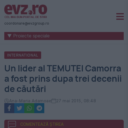
Știri
naționale
coordonare@evzgroup.ro
și
▼ Proiecte speciale
internaționale
|
INTERNATIONAL
România
Un lider al TEMUTEI Camorra
-
a fost prins dupa trei decenii
Evenimentul
de căutări
Zilei
Ana-Maria Adamoae
27 mai 2015, 08:48
COMENTEAZĂ ȘTIREA