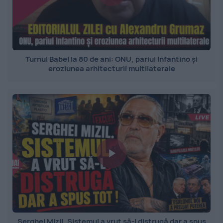
Turnul Babel la 80 de ani: ONU, pariul Infantino și
eroziunea arhitecturii multilaterale
Serghei Mizil. Sistemul a vrut să-l distrugă dar a spus