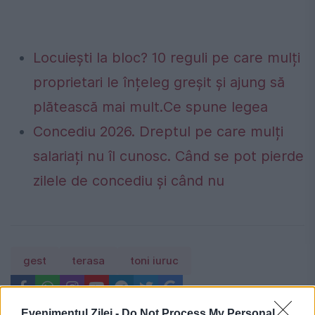
Locuiești la bloc? 10 reguli pe care mulți
proprietari le înțeleg greșit și ajung să
plătească mai mult.Ce spune legea
Concediu 2026. Dreptul pe care mulți
salariați nu îl cunosc. Când se pot pierde
zilele de concediu și când nu
gest
terasa
toni iuruc
Evenimentul Zilei -
Do Not Process My Personal