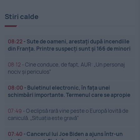
Stiri calde
08:22
-
Sute de oameni, arestați după incendiile
din Franța. Printre suspecți sunt și 166 de minori
08:12
-
Cine conduce, de fapt, AUR: „Un personaj
nociv și periculos”
08:00
-
Buletinul electronic, în fața unei
schimbări importante. Termenul care se apropie
07:49
-
O eclipsă rară vine peste o Europă lovită de
caniculă. „Situația este gravă”
07:40
-
Cancerul lui Joe Biden a ajuns într-un