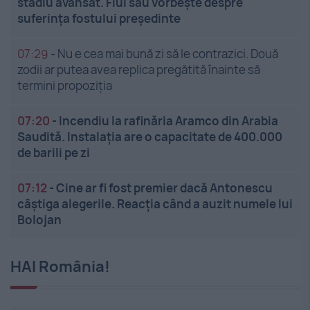
stadiu avansat. Fiul său vorbește despre
suferința fostului președinte
07:29
-
Nu e cea mai bună zi să le contrazici. Două
zodii ar putea avea replica pregătită înainte să
termini propoziția
07:20
-
Incendiu la rafinăria Aramco din Arabia
Saudită. Instalația are o capacitate de 400.000
de barili pe zi
07:12
-
Cine ar fi fost premier dacă Antonescu
câștiga alegerile. Reacția când a auzit numele lui
Bolojan
HAI România!