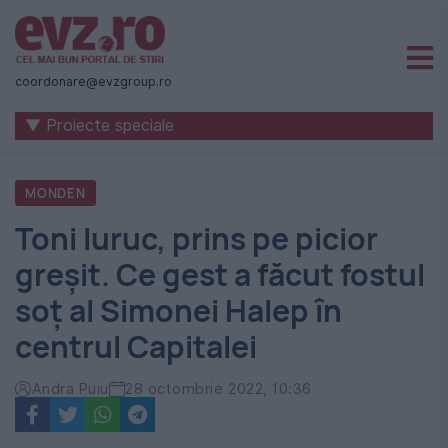
Știri
naționale
coordonare@evzgroup.ro
și
▼ Proiecte speciale
internaționale
|
MONDEN
România
Toni Iuruc, prins pe picior
-
greșit. Ce gest a făcut fostul
Evenimentul
soț al Simonei Halep în
Zilei
centrul Capitalei
Andra Puiu
28 octombrie 2022, 10:36