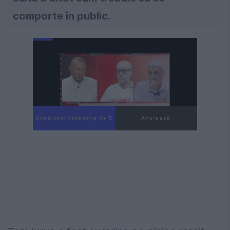
comporte în public.
Următorul videoclip în 4
Anulează