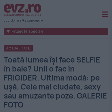
Știri
naționale
coordonare@evzgroup.ro
și
▼ Proiecte speciale
internaționale
|
ACTUALITATE
România
Toată lumea își face SELFIE
-
în baie? Unii o fac în
Evenimentul
FRIGIDER. Ultima modă: pe
Zilei
ușă. Cele mai ciudate, sexy
sau amuzante poze. GALERIE
FOTO