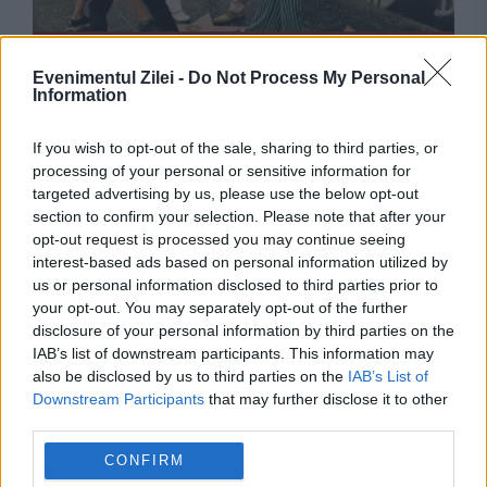
MONDEN
Evenimentul Zilei -
Do Not Process My Personal
Hollywood Walk of Fame, promoția 2027. Ce
Information
vedete vor avea propriile stele
If you wish to opt-out of the sale, sharing to third parties, or
processing of your personal or sensitive information for
targeted advertising by us, please use the below opt-out
section to confirm your selection. Please note that after your
opt-out request is processed you may continue seeing
interest-based ads based on personal information utilized by
us or personal information disclosed to third parties prior to
your opt-out. You may separately opt-out of the further
disclosure of your personal information by third parties on the
IAB’s list of downstream participants. This information may
also be disclosed by us to third parties on the
IAB’s List of
INTERNATIONAL
Downstream Participants
that may further disclose it to other
third parties.
Hainele fast-fashion, taxate în Franța. China
CONFIRM
acuză măsuri discriminatorii