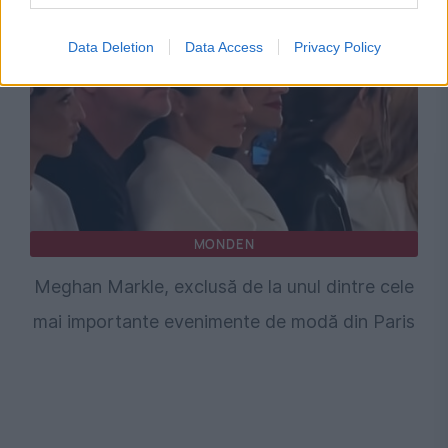
Data Deletion
Data Access
Privacy Policy
MONDEN
Meghan Markle, exclusă de la unul dintre cele
mai importante evenimente de modă din Paris