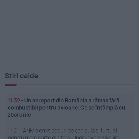
Stiri calde
11:32
-
Un aeroport din România a rămas fără
combustibil pentru avioane. Ce se întâmplă cu
zborurile
11:21
-
ANM a emis coduri de caniculă și furtuni
pentru mare parte din țară. Unde lovesc vijeliile