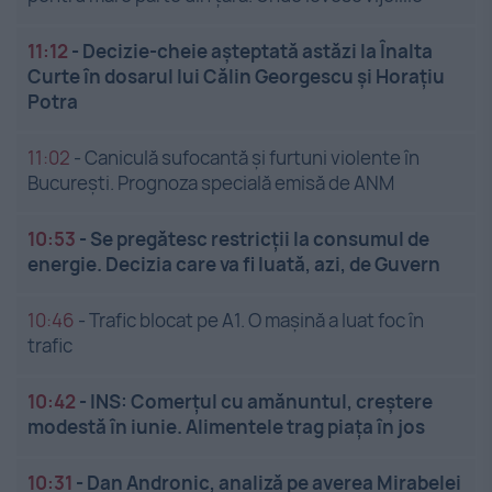
11:12
-
Decizie-cheie așteptată astăzi la Înalta
Curte în dosarul lui Călin Georgescu și Horațiu
Potra
11:02
-
Caniculă sufocantă și furtuni violente în
București. Prognoza specială emisă de ANM
10:53
-
Se pregătesc restricții la consumul de
energie. Decizia care va fi luată, azi, de Guvern
10:46
-
Trafic blocat pe A1. O mașină a luat foc în
trafic
10:42
-
INS: Comerțul cu amănuntul, creștere
modestă în iunie. Alimentele trag piața în jos
10:31
-
Dan Andronic, analiză pe averea Mirabelei