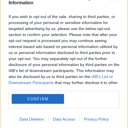
Information
If you wish to opt-out of the sale, sharing to third parties, or
processing of your personal or sensitive information for
targeted advertising by us, please use the below opt-out
section to confirm your selection. Please note that after your
opt-out request is processed you may continue seeing
interest-based ads based on personal information utilized by
us or personal information disclosed to third parties prior to
your opt-out. You may separately opt-out of the further
SPORT
disclosure of your personal information by third parties on the
Florin Talpan, sancționat disciplinar de CSA
IAB’s list of downstream participants. This information may
also be disclosed by us to third parties on the
IAB’s List of
Steaua. Este vizat și de o procedură privind
Downstream Participants
that may further disclose it to other
third parties.
informațiile clasificate
CONFIRM
Data Deletion
Data Access
Privacy Policy