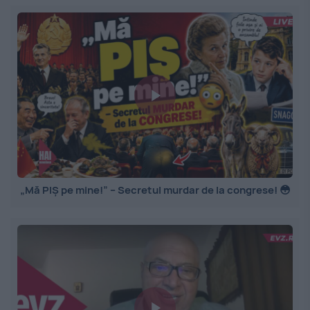
„Mă PIȘ pe mine!” – Secretul murdar de la congrese! 😳