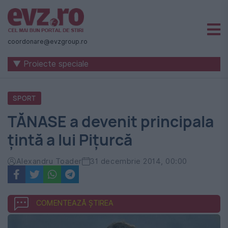
Știri
naționale
coordonare@evzgroup.ro
și
▼ Proiecte speciale
internaționale
|
SPORT
România
TĂNASE a devenit principala
-
țintă a lui Pițurcă
Evenimentul
Zilei
Alexandru Toader
31 decembrie 2014, 00:00
COMENTEAZĂ ȘTIREA