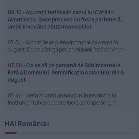
08:10
-
Acuzații teribile în cazul lui Cătălin
Avramescu. Șase procese cu fosta parteneră,
ambii invocând abuzarea copiilor
07:59
-
Alocațiile ar putea intra mai devreme în
august. De ce părinții pot primi banii încă de vineri
07:50
-
Ce se dă de pomană de Schimbarea la
Față a Domnului. Semnificația obiceiului din 6
august
07:42
-
Meta anunță un nou pas în revoluția AI.
Instrumentul care poate lucra aproape singur
HAI România!