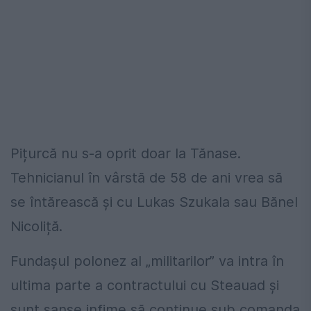
Pițurcă nu s-a oprit doar la Tănase.
Tehnicianul în vârstă de 58 de ani vrea să
se întărească și cu Lukas Szukala sau Bănel
Nicoliță.
Fundașul polonez al „militarilor” va intra în
ultima parte a contractului cu Steauad și
sunt șanse infime să continue sub comanda