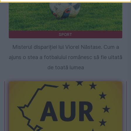
SPORT
Misterul dispariției lui Viorel Năstase. Cum a
ajuns o stea a fotbalului românesc să fie uitată
de toată lumea