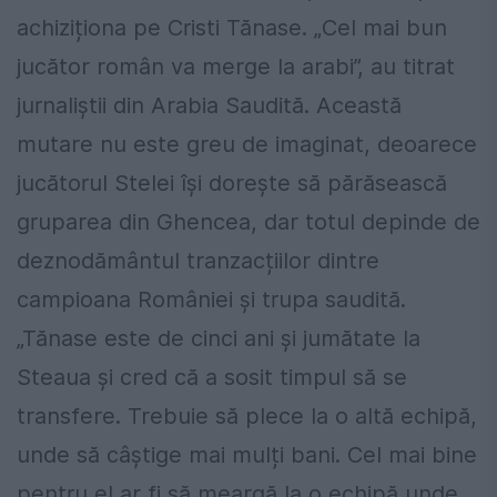
achiziționa pe Cristi Tănase. „Cel mai bun
jucător român va merge la arabi”, au titrat
jurnaliștii din Arabia
Saudită. Această
mutare nu este greu de imaginat, deoarece
jucătorul Stelei își dorește să părăsească
gruparea din Ghencea, dar totul depinde de
deznodământul tranzacțiilor dintre
campioana României și trupa saudită.
„Tănase este de cinci ani și jumătate la
Steaua și cred că a sosit timpul să se
transfere. Trebuie să plece la o altă echipă,
unde să câștige mai mulți bani. Cel mai bine
pentru el ar fi să meargă la o echipă unde