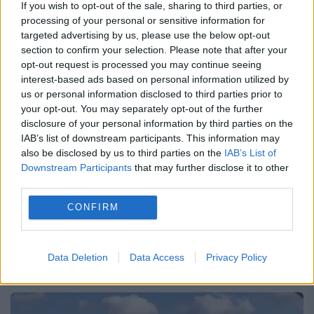
If you wish to opt-out of the sale, sharing to third parties, or
processing of your personal or sensitive information for
targeted advertising by us, please use the below opt-out
section to confirm your selection. Please note that after your
Invazia TRANSSEXUALILOR: Cel puțin
opt-out request is processed you may continue seeing
interest-based ads based on personal information utilized by
un COPIL pe zi cere să-și SCHIMBE
us or personal information disclosed to third parties prior to
SEXUL în Marea Britanie
your opt-out. You may separately opt-out of the further
disclosure of your personal information by third parties on the
14 IANUARIE 2019
IAB’s list of downstream participants. This information may
also be disclosed by us to third parties on the
IAB’s List of
Elevii transsexuali se strâng în grupuri
Downstream Participants
that may further disclose it to other
third parties.
influențându-i pe colegii mai mici și mai
vulnerabili, se plâng profesorii britanici. Cel
CONFIRM
puțin o persoană din Marea Britanie cu
vârsta sub 16 ani...
Data Deletion
Data Access
Privacy Policy