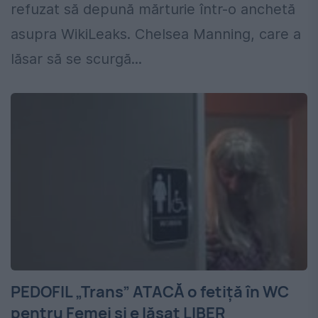
refuzat să depună mărturie într-o anchetă
asupra WikiLeaks. Chelsea Manning, care a
lăsar să se scurgă...
PEDOFIL „Trans” ATACĂ o fetiță în WC
pentru Femei și e lăsat LIBER