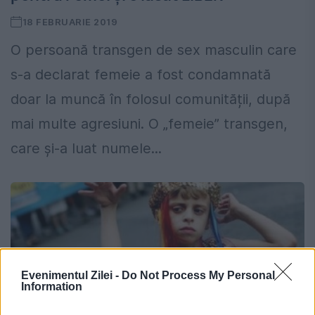
18 FEBRUARIE 2019
O persoană transgen de sex masculin care
s-a declarat femeie a fost condamnată
doar la muncă în folosul comunității, după
mai multe agresiuni. O „femeie” transgen,
care și-a luat numele...
Evenimentul Zilei -
Do Not Process My Personal
Information