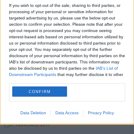
If you wish to opt-out of the sale, sharing to third parties, or
17 NOIEMBRIE 2011
processing of your personal or sensitive information for
Trecerea volumelor în format digital este o
targeted advertising by us, please use the below opt-out
section to confirm your selection. Please note that after your
realitate care începe să prindă contur şi în
opt-out request is processed you may continue seeing
interest-based ads based on personal information utilized by
ţara noastră. Cărţile tipărite sunt însă
us or personal information disclosed to third parties prior to
departe de a dispărea de pe rafturile
your opt-out. You may separately opt-out of the further
disclosure of your personal information by third parties on the
librăriilor. eBook...
IAB’s list of downstream participants. This information may
also be disclosed by us to third parties on the
IAB’s List of
Downstream Participants
that may further disclose it to other
third parties.
CONFIRM
Tableta AllView: nu tot ce-i ieftin se
vinde bine
Data Deletion
Data Access
Privacy Policy
27 FEBRUARIE 2011