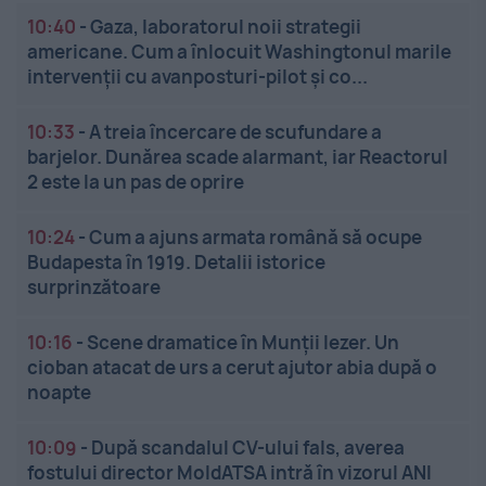
10:40
-
Gaza, laboratorul noii strategii
americane. Cum a înlocuit Washingtonul marile
intervenții cu avanposturi-pilot și co...
10:33
-
A treia încercare de scufundare a
barjelor. Dunărea scade alarmant, iar Reactorul
2 este la un pas de oprire
10:24
-
Cum a ajuns armata română să ocupe
Budapesta în 1919. Detalii istorice
surprinzătoare
10:16
-
Scene dramatice în Munții Iezer. Un
cioban atacat de urs a cerut ajutor abia după o
noapte
10:09
-
După scandalul CV-ului fals, averea
fostului director MoldATSA intră în vizorul ANI