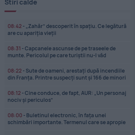
Stiri calde
08:42
-
„Zahăr” descoperit în spațiu. Ce legătură
are cu apariția vieții
08:31
-
Capcanele ascunse de pe traseele de
munte. Pericolul pe care turiștii nu-l văd
08:22
-
Sute de oameni, arestați după incendiile
din Franța. Printre suspecți sunt și 166 de minori
08:12
-
Cine conduce, de fapt, AUR: „Un personaj
nociv și periculos”
08:00
-
Buletinul electronic, în fața unei
schimbări importante. Termenul care se apropie