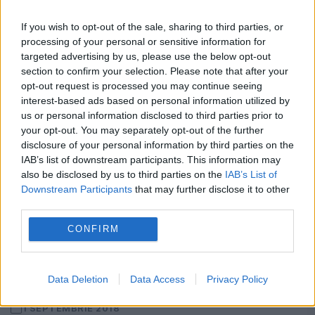
Apocalipsă, a fost scăpat pe jos de un...
If you wish to opt-out of the sale, sharing to third parties, or
processing of your personal or sensitive information for
targeted advertising by us, please use the below opt-out
section to confirm your selection. Please note that after your
opt-out request is processed you may continue seeing
interest-based ads based on personal information utilized by
us or personal information disclosed to third parties prior to
your opt-out. You may separately opt-out of the further
disclosure of your personal information by third parties on the
IAB’s list of downstream participants. This information may
also be disclosed by us to third parties on the
IAB’s List of
Downstream Participants
that may further disclose it to other
third parties.
CONFIRM
Scene INCREDIBILE în TRAFIC. O femeie
a SPART geamul unui AUTOBUZ și a
vrut să-l CALCE pe șofer. VIDEO
Data Deletion
Data Access
Privacy Policy
1 SEPTEMBRIE 2018