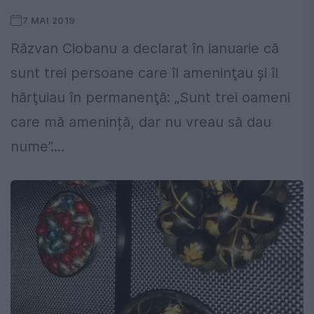
7 MAI 2019
Răzvan Ciobanu a declarat în ianuarie că
sunt trei persoane care îl ameninţau şi îl
hărţuiau în permanenţă: „Sunt trei oameni
care mă amenință, dar nu vreau să dau
nume”....