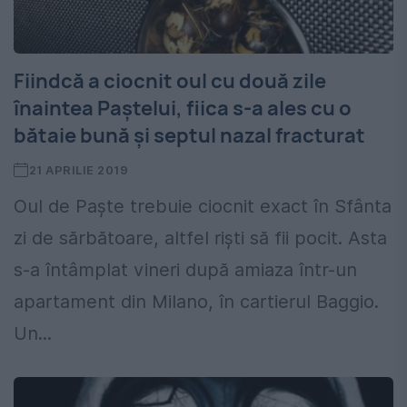
Fiindcă a ciocnit oul cu două zile
înaintea Paştelui, fiica s-a ales cu o
bătaie bună şi septul nazal fracturat
21 APRILIE 2019
Oul de Paşte trebuie ciocnit exact în Sfânta
zi de sărbătoare, altfel rişti să fii pocit. Asta
s-a întâmplat vineri după amiaza într-un
apartament din Milano, în cartierul Baggio.
Un...