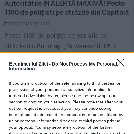
Autoritățile ÎN ALERTĂ MAXIMĂ! Peste
1100 de polițiști pe străzile din Capitală
5 OCTOMBRIE 2018
Peste 1.100 de poliţişti se vor afla pe
străzile din București, în weekendul 6-7
octombrie, în timp ce 550 vor asigura paza
Evenimentul Zilei -
Do Not Process My Personal
şi protecţia la cele 795 de secţii de...
Information
If you wish to opt-out of the sale, sharing to third parties, or
processing of your personal or sensitive information for
targeted advertising by us, please use the below opt-out
section to confirm your selection. Please note that after your
opt-out request is processed you may continue seeing
interest-based ads based on personal information utilized by
us or personal information disclosed to third parties prior to
your opt-out. You may separately opt-out of the further
disclosure of your personal information by third parties on the