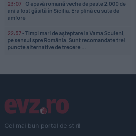
23:07
-
O epavă romană veche de peste 2.000 de
ani a fost găsită în Sicilia. Era plină cu sute de
amfore
22:57
-
Timpi mari de așteptare la Vama Sculeni,
pe sensul spre România. Sunt recomandate trei
puncte alternative de trecere ...
Linkuri utile
Cel mai bun portal de stiri!