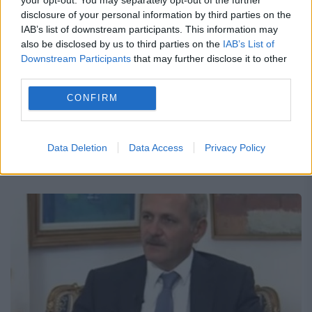
Guvernul reanimează REGIONALIZAREA
disclosure of your personal information by third parties on the
IAB’s list of downstream participants. This information may
4 IULIE 2016
also be disclosed by us to third parties on the
IAB’s List of
Downstream Participants
that may further disclose it to other
Premierul Dacian Cioloş a anunţat că
third parties.
Guvernul vrea să relanseze dezbaterea
CONFIRM
privind regionalizarea. "Nu o să decidem noi
regionalizarea în acest mandat, până la
Data Deletion
Data Access
Privacy Policy
sfârşitul anului, dar cred că e...