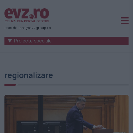
Știri
naționale
coordonare@evzgroup.ro
și
▼ Proiecte speciale
internaționale
|
România
regionalizare
-
Evenimentul
Zilei