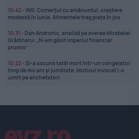
10:42
-
INS: Comerțul cu amănuntul, creștere
modestă în iunie. Alimentele trag piața în jos
10:31
-
Dan Andronic, analiză pe averea Mirabelei
Grădinaru: „N-am găsit imperiul financiar
promis”
10:22
-
Și-a ascuns tatăl mort într-un congelator
timp de doi ani și jumătate. Motivul invocat i-a
uimit pe anchetatori
Linkuri utile