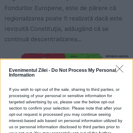
Fondurilor Europene, este de părere că
regionalizarea poate fi realizată dacă este
revizuită Constituţia, adăugând că se
continuă descentralizarea...
Evenimentul Zilei -
Do Not Process My Personal
Information
If you wish to opt-out of the sale, sharing to third parties, or
processing of your personal or sensitive information for
targeted advertising by us, please use the below opt-out
section to confirm your selection. Please note that after your
opt-out request is processed you may continue seeing
interest-based ads based on personal information utilized by
us or personal information disclosed to third parties prior to
your opt-out. You may separately opt-out of the further