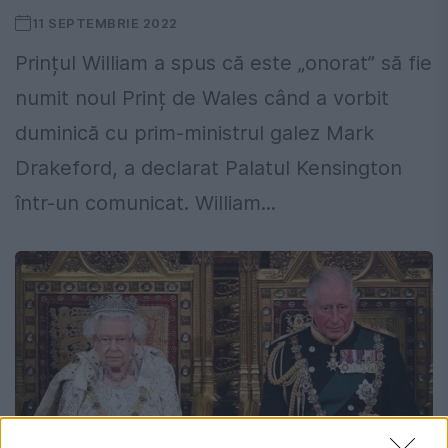
11 SEPTEMBRIE 2022
Prințul William a spus că este „onorat” să fie
numit noul Prinț de Wales când a vorbit
duminică cu prim-ministrul galez Mark
Drakeford, a declarat Palatul Kensington
într-un comunicat. William...