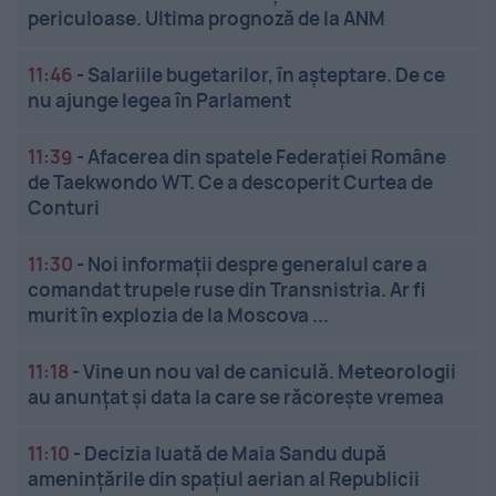
periculoase. Ultima prognoză de la ANM
11:46
-
Salariile bugetarilor, în așteptare. De ce
nu ajunge legea în Parlament
11:39
-
Afacerea din spatele Federației Române
de Taekwondo WT. Ce a descoperit Curtea de
Conturi
11:30
-
Noi informații despre generalul care a
comandat trupele ruse din Transnistria. Ar fi
murit în explozia de la Moscova ...
11:18
-
Vine un nou val de caniculă. Meteorologii
au anunțat și data la care se răcorește vremea
11:10
-
Decizia luată de Maia Sandu după
amenințările din spațiul aerian al Republicii