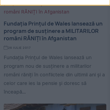
Fundația Prințul de Wales lansează un
program de susținere a MILITARILOR
români RĂNIȚI în Afganistan
26 IULIE 2017
Fundația Prințul de Wales lansează un
program nou de susținere a militarilor
români răniți în conflictele din ultimii ani și a
celor care ies la pensie și doresc să
înceapă...