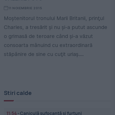
11 NOIEMBRIE 2015
Moştenitorul tronului Marii Britanii, prinţul
Charles, a tresărit şi nu şi-a putut ascunde
o grimasă de teroare când şi-a văzut
consoarta mânuind cu extraordinară
stăpânire de sine cu cuţit uriaş....
Stiri calde
11:54
-
Caniculă sufocantă și furtuni