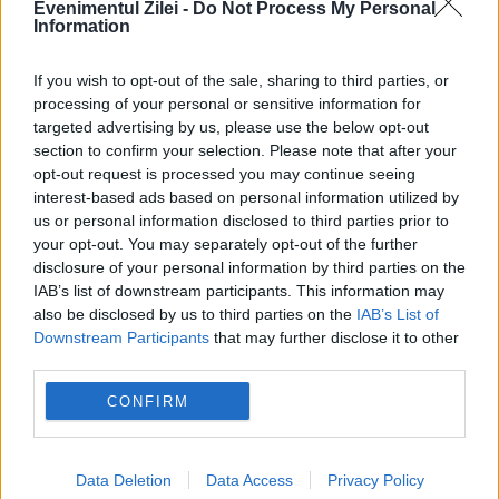
Evenimentul Zilei -
Do Not Process My Personal
Information
If you wish to opt-out of the sale, sharing to third parties, or
Prințul Charles: „Este în regulă să
processing of your personal or sensitive information for
renunți la monarhie”. Procesul se poate
targeted advertising by us, please use the below opt-out
section to confirm your selection. Please note that after your
desfășura „calm și fără ranchiună”
opt-out request is processed you may continue seeing
interest-based ads based on personal information utilized by
24 IUNIE 2022
us or personal information disclosed to third parties prior to
Prințul de Wales, viitorul șef al
your opt-out. You may separately opt-out of the further
disclosure of your personal information by third parties on the
Commonwealth-ului, a spus că procesul de
IAB’s list of downstream participants. This information may
also be disclosed by us to third parties on the
IAB’s List of
renunțare la monarhie se poate desfășura
Downstream Participants
that may further disclose it to other
„calm și fără ranchiună”. Este de așteptat să
third parties.
facă aceste comentarii în...
CONFIRM
Data Deletion
Data Access
Privacy Policy