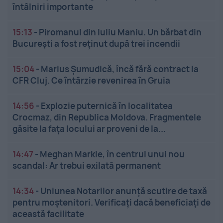
întâlniri importante
15:13
-
Piromanul din Iuliu Maniu. Un bărbat din
București a fost reținut după trei incendii
15:04
-
Marius Șumudică, încă fără contract la
CFR Cluj. Ce întârzie revenirea în Gruia
14:56
-
Explozie puternică în localitatea
Crocmaz, din Republica Moldova. Fragmentele
găsite la fața locului ar proveni de la...
14:47
-
Meghan Markle, în centrul unui nou
scandal: Ar trebui exilată permanent
14:34
-
Uniunea Notarilor anunță scutire de taxă
pentru moștenitori. Verificați dacă beneficiați de
această facilitate