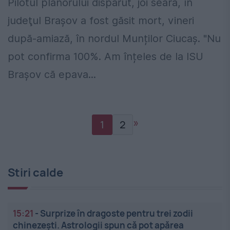
Pilotul planorului dispărut, joi seara, în
judeţul Braşov a fost găsit mort, vineri
după-amiază, în nordul Munților Ciucaș. "Nu
pot confirma 100%. Am înțeles de la ISU
Brașov că epava...
»
1
2
Stiri calde
15:21
-
Surprize în dragoste pentru trei zodii
chinezești. Astrologii spun că pot apărea