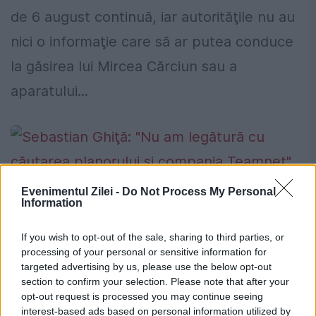
de 6 august continuă, iar autorităţile nu au
nici o informaţie care să ar putea conduce
la găsirea lui Mircea Cărciun sau a
aparatului...
Sebastian Ghiţă: "Nu am legătură cu
Evenimentul Zilei -
Do Not Process My Personal
Information
căutarea planorului şi compania
Teamnet"
If you wish to opt-out of the sale, sharing to third parties, or
processing of your personal or sensitive information for
13 AUGUST 2015
targeted advertising by us, please use the below opt-out
section to confirm your selection. Please note that after your
Sebastian Ghiţă susţine că nu este implicat
opt-out request is processed you may continue seeing
interest-based ads based on personal information utilized by