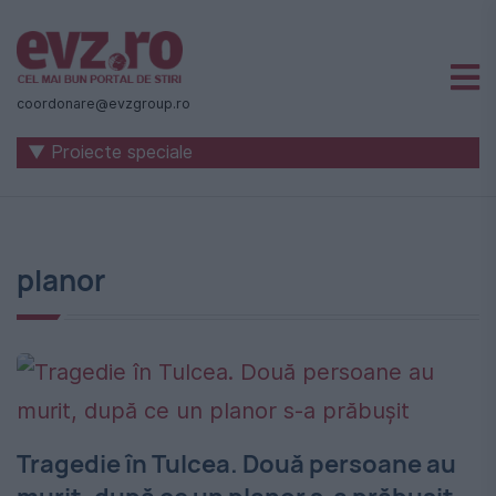
Știri
naționale
coordonare@evzgroup.ro
și
▼ Proiecte speciale
internaționale
|
România
planor
-
Evenimentul
Zilei
Tragedie în Tulcea. Două persoane au