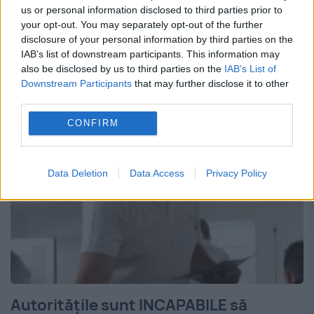
în decizia Grupului Teamnet de a pune la
us or personal information disclosed to third parties prior to
dispoziția autorităților în mod voluntar,
your opt-out. You may separately opt-out of the further
disclosure of your personal information by third parties on the
începând cu data de 11 august, avionul fără
IAB’s list of downstream participants. This information may
also be disclosed by us to third parties on the
IAB’s List of
pilot Hirrus,...
Downstream Participants
that may further disclose it to other
third parties.
CONFIRM
Data Deletion
Data Access
Privacy Policy
Autorităţile sunt INCAPABILE să