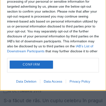
processing of your personal or sensitive information for
targeted advertising by us, please use the below opt-out
section to confirm your selection. Please note that after your
opt-out request is processed you may continue seeing
interest-based ads based on personal information utilized by
us or personal information disclosed to third parties prior to
your opt-out. You may separately opt-out of the further
disclosure of your personal information by third parties on the
IAB’s list of downstream participants. This information may
also be disclosed by us to third parties on the
IAB’s List of
Downstream Participants
that may further disclose it to other
third parties.
CONFIRM
Una dintre cele mai invidiate femei de
pe planetă, cu pantalonii uzi între
picioare după o petrecere de pomină
Data Deletion
Data Access
Privacy Policy
10 OCTOMBRIE 2015
S-a făcut de râs. Un cuplu celebru în pragul