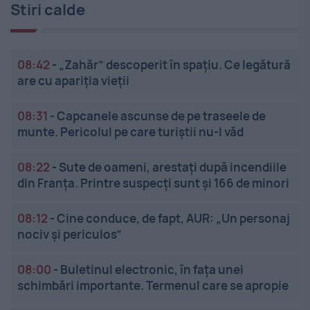
Stiri calde
08:42
-
„Zahăr” descoperit în spațiu. Ce legătură
are cu apariția vieții
08:31
-
Capcanele ascunse de pe traseele de
munte. Pericolul pe care turiștii nu-l văd
08:22
-
Sute de oameni, arestați după incendiile
din Franța. Printre suspecți sunt și 166 de minori
08:12
-
Cine conduce, de fapt, AUR: „Un personaj
nociv și periculos”
08:00
-
Buletinul electronic, în fața unei
schimbări importante. Termenul care se apropie