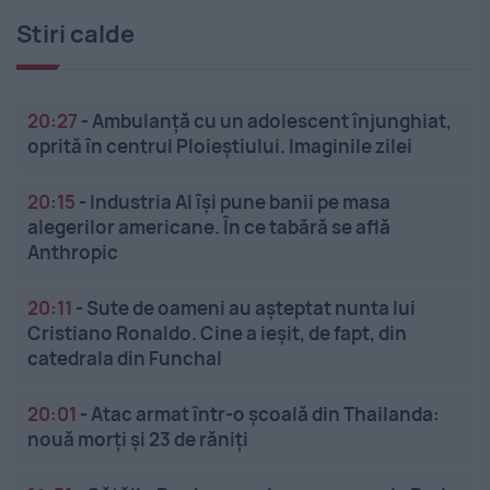
Stiri calde
20:27
-
Ambulanță cu un adolescent înjunghiat,
oprită în centrul Ploieștiului. Imaginile zilei
20:15
-
Industria AI își pune banii pe masa
alegerilor americane. În ce tabără se află
Anthropic
20:11
-
Sute de oameni au așteptat nunta lui
Cristiano Ronaldo. Cine a ieșit, de fapt, din
catedrala din Funchal
20:01
-
Atac armat într-o școală din Thailanda:
nouă morți și 23 de răniți