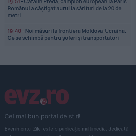
19:51
-
Cătălin Preda, campion european la Paris.
Românul a câștigat aurul la sărituri de la 20 de
metri
19:40
-
Noi măsuri la frontiera Moldova-Ucraina.
Ce se schimbă pentru șoferi și transportatori
Linkuri utile
Cel mai bun portal de stiri!
Evenimentul Zilei este o publicație multimedia, dedicată