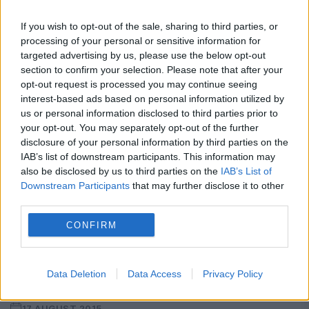
din Vaslui, și alții și-au amintit că...
If you wish to opt-out of the sale, sharing to third parties, or
processing of your personal or sensitive information for
targeted advertising by us, please use the below opt-out
section to confirm your selection. Please note that after your
opt-out request is processed you may continue seeing
interest-based ads based on personal information utilized by
us or personal information disclosed to third parties prior to
your opt-out. You may separately opt-out of the further
disclosure of your personal information by third parties on the
IAB’s list of downstream participants. This information may
also be disclosed by us to third parties on the
IAB’s List of
Downstream Participants
that may further disclose it to other
third parties.
CONFIRM
Alin Burcea: „România a avut 68 de
milioane de euro pentru promovare
Data Deletion
Data Access
Privacy Policy
turistică. Nu i-a cheltuit”
17 AUGUST 2015