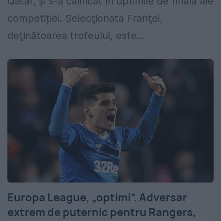
Qatar, și s-a calificat în optimile de finală ale
competiției. Selecţionata Franţei,
deţinătoarea trofeului, este...
Europa League, „optimi”. Adversar
extrem de puternic pentru Rangers,