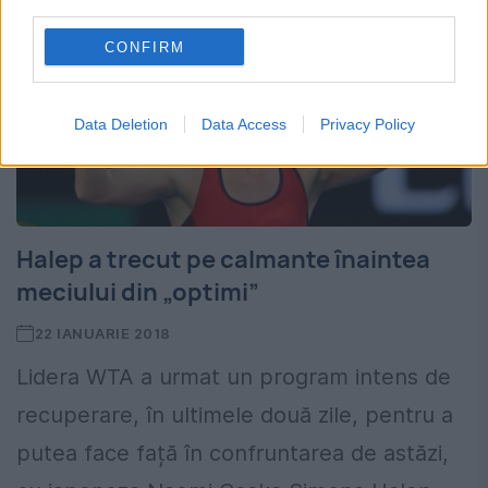
third parties.
CONFIRM
Data Deletion
Data Access
Privacy Policy
Halep a trecut pe calmante înaintea
meciului din „optimi”
22 IANUARIE 2018
Lidera WTA a urmat un program intens de
recuperare, în ultimele două zile, pentru a
putea face față în confruntarea de astăzi,