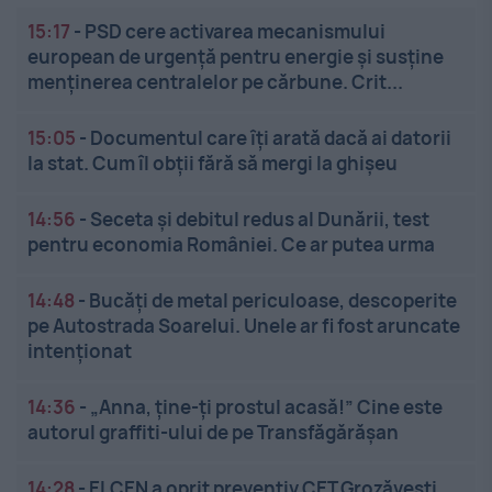
15:17
-
PSD cere activarea mecanismului
european de urgență pentru energie și susține
menținerea centralelor pe cărbune. Crit...
15:05
-
Documentul care îți arată dacă ai datorii
la stat. Cum îl obții fără să mergi la ghișeu
14:56
-
Seceta și debitul redus al Dunării, test
pentru economia României. Ce ar putea urma
14:48
-
Bucăți de metal periculoase, descoperite
pe Autostrada Soarelui. Unele ar fi fost aruncate
intenționat
14:36
-
„Anna, ține-ți prostul acasă!” Cine este
autorul graffiti-ului de pe Transfăgărășan
14:28
-
ELCEN a oprit preventiv CET Grozăveşti