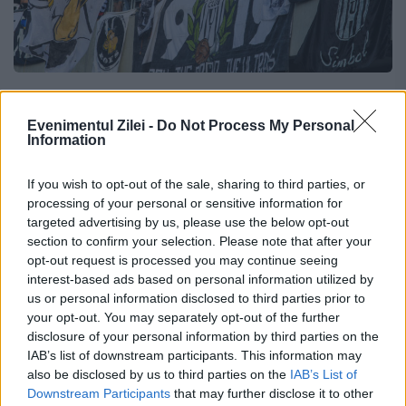
Cupa României. FCSB coboară în
„Infern”. Unde poate fi urmărită partida
Evenimentul Zilei -
Do Not Process My Personal
Information
29 OCTOMBRIE 2019
If you wish to opt-out of the sale, sharing to third parties, or
Meciuri interesante programate în optimile
processing of your personal or sensitive information for
targeted advertising by us, please use the below opt-out
de finală ale Cupei României. În cel mai
section to confirm your selection. Please note that after your
așteptat duel al rundei, Universitatea Cluj
opt-out request is processed you may continue seeing
interest-based ads based on personal information utilized by
primește vizita FCSB. Partida va avea loc
us or personal information disclosed to third parties prior to
your opt-out. You may separately opt-out of the further
marți, 29 octombrie, de...
disclosure of your personal information by third parties on the
IAB’s list of downstream participants. This information may
also be disclosed by us to third parties on the
IAB’s List of
Downstream Participants
that may further disclose it to other