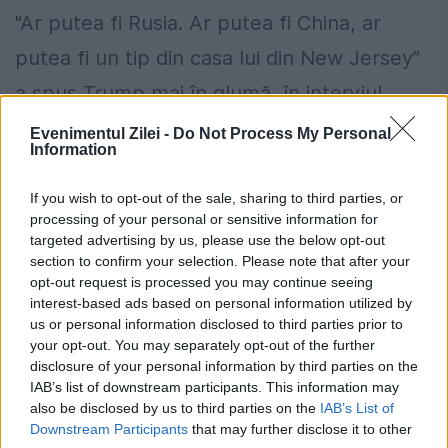
"Ar putea fi Rusia. Ar putea fi China, ar
putea fi un tip din casa lui din New Jersey”
a spus Trump mai în glumă, în interviul
acordat săptămânalului Time....
Evenimentul Zilei -
Do Not Process My Personal
Information
If you wish to opt-out of the sale, sharing to third parties, or
processing of your personal or sensitive information for
targeted advertising by us, please use the below opt-out
section to confirm your selection. Please note that after your
opt-out request is processed you may continue seeing
interest-based ads based on personal information utilized by
us or personal information disclosed to third parties prior to
your opt-out. You may separately opt-out of the further
disclosure of your personal information by third parties on the
IAB’s list of downstream participants. This information may
also be disclosed by us to third parties on the
IAB’s List of
Downstream Participants
that may further disclose it to other