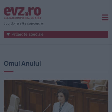
Știri
naționale
coordonare@evzgroup.ro
și
▼ Proiecte speciale
internaționale
|
România
Omul Anului
-
Evenimentul
Zilei