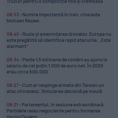
Trucuri pentru o compoziție fină și cremoasă
08:53
-
Numire importantă în Iran: cine este
Mohsen Rezaei
08:45
-
Rusia și amenințarea dronelor. Europa nu
este pregătită să identifice rapid atacurile: „Este
alarmant”
08:34
-
Peste 1,5 milioane de români au ajuns la
salariu de cel puțin 1.000 de euro net. În 2020
erau circa 600.000
08:27
-
Cum ar respinge armata din Taiwan un
atac chinezesc. Simularea decisivă pe insulă
08:21
-
Parlamentul, în sesiune extraordinară.
Partidele reiau negocierile pentru formarea
noului Guvern