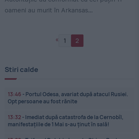
oameni au murit în Arkansas...
«
1
2
Stiri calde
13:46
-
Portul Odesa, avariat după atacul Rusiei.
Opt persoane au fost rănite
13:32
-
Imediat după catastrofa de la Cernobîl,
manifestațiile de 1 Mai s-au ținut în sală!