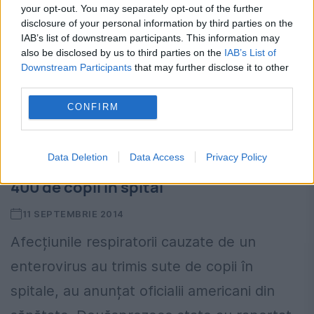
your opt-out. You may separately opt-out of the further
disclosure of your personal information by third parties on the
IAB’s list of downstream participants. This information may
also be disclosed by us to third parties on the
IAB’s List of
Downstream Participants
that may further disclose it to other
third parties.
CONFIRM
Data Deletion
Data Access
Privacy Policy
În SUA, un virus rar a trimis mai mult de
400 de copii în spital
11 SEPTEMBRIE 2014
Afecțiunile respiratorii cauzate de un
enterovirus au trimis sute de copii în
spitale, au anunțat oficialii americani din