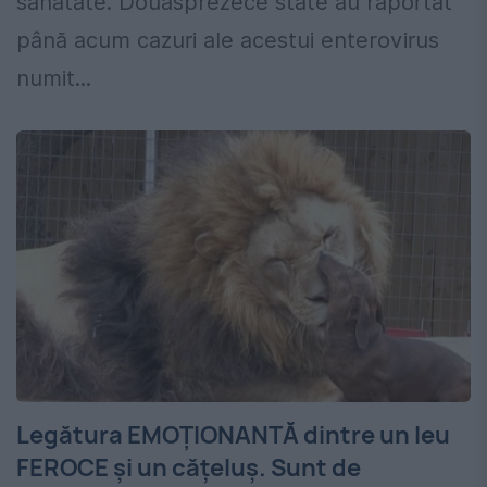
sănătate. Douăsprezece state au raportat
până acum cazuri ale acestui enterovirus
numit...
Legătura EMOŢIONANTĂ dintre un leu
FEROCE şi un căţeluş. Sunt de