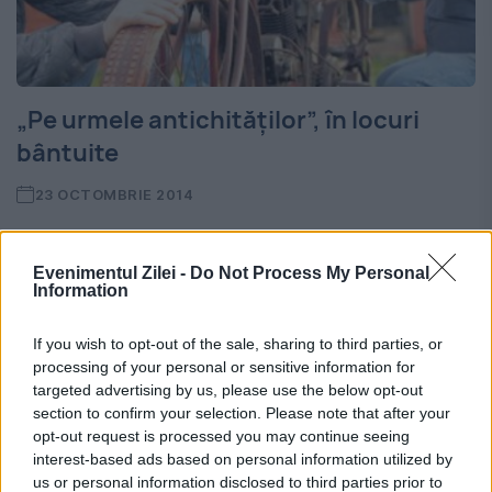
„Pe urmele antichităților”, în locuri
bântuite
23 OCTOMBRIE 2014
„Pe urmele antichităților” sărbă torește
Evenimentul Zilei -
Do Not Process My Personal
Halloweenul la HISTORY ®, prin lansarea
Information
celui de-al şaselea sezon pe 31 octombrie.
If you wish to opt-out of the sale, sharing to third parties, or
Căutătorii de antichități descoperă o serie
processing of your personal or sensitive information for
de relicve înfricoșătoare și încearcă să...
targeted advertising by us, please use the below opt-out
section to confirm your selection. Please note that after your
opt-out request is processed you may continue seeing
interest-based ads based on personal information utilized by
us or personal information disclosed to third parties prior to