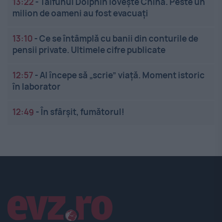
13:22
-
Taifunul Dolphin lovește China. Peste un
milion de oameni au fost evacuați
13:10
-
Ce se întâmplă cu banii din conturile de
pensii private. Ultimele cifre publicate
12:57
-
AI începe să „scrie” viață. Moment istoric
în laborator
12:49
-
În sfârșit, fumătorul!
Linkuri utile