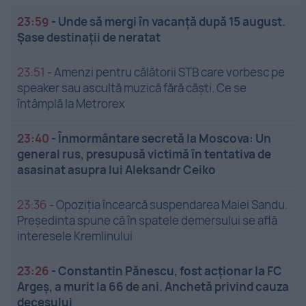
23:59
-
Unde să mergi în vacanță după 15 august.
Șase destinații de neratat
23:51
-
Amenzi pentru călătorii STB care vorbesc pe
speaker sau ascultă muzică fără căști. Ce se
întâmplă la Metrorex
23:40
-
Înmormântare secretă la Moscova: Un
general rus, presupusă victimă în tentativa de
asasinat asupra lui Aleksandr Ceiko
23:36
-
Opoziția încearcă suspendarea Maiei Sandu.
Președinta spune că în spatele demersului se află
interesele Kremlinului
23:26
-
Constantin Pănescu, fost acționar la FC
Argeș, a murit la 66 de ani. Anchetă privind cauza
decesului