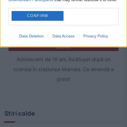
third parties.
CONFIRM
Data Deletion
Data Access
Privacy Policy
SOCIAL
Adolescent de 16 ani, încătușat după un
scandal în stațiunea Mamaia. Ce amendă a
primit
Stiri calde