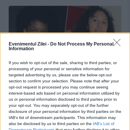
Evenimentul Zilei -
Do Not Process My Personal
Information
If you wish to opt-out of the sale, sharing to third parties, or
JUSTITIE
processing of your personal or sensitive information for
targeted advertising by us, please use the below opt-out
D4vd va fi judecat pentru uciderea unei
section to confirm your selection. Please note that after your
adolescente de 14 ani. Judecătorul a decis că
opt-out request is processed you may continue seeing
interest-based ads based on personal information utilized by
există suficiente probe pentru continuarea
us or personal information disclosed to third parties prior to
your opt-out. You may separately opt-out of the further
procesului
disclosure of your personal information by third parties on the
IAB’s list of downstream participants. This information may
also be disclosed by us to third parties on the
IAB’s List of
Downstream Participants
that may further disclose it to other