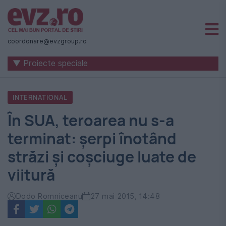
Știri
naționale
coordonare@evzgroup.ro
și
▼ Proiecte speciale
internaționale
|
INTERNATIONAL
România
În SUA, teroarea nu s-a
-
terminat: şerpi înotând
Evenimentul
străzi şi coşciuge luate de
Zilei
viitură
Dodo Romniceanu
27 mai 2015, 14:48