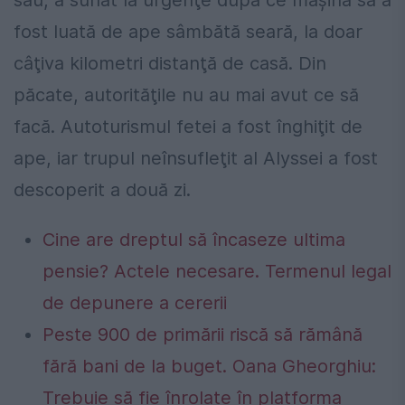
său, a sunat la urgenţe după ce maşină să a
fost luată de ape sâmbătă seară, la doar
câţiva kilometri distanţă de casă. Din
păcate, autorităţile nu au mai avut ce să
facă. Autoturismul fetei a fost înghiţit de
ape, iar trupul neînsufleţit al Alyssei a fost
descoperit a două zi.
Cine are dreptul să încaseze ultima
pensie? Actele necesare. Termenul legal
de depunere a cererii
Peste 900 de primării riscă să rămână
fără bani de la buget. Oana Gheorghiu:
Trebuie să fie înrolate în platforma