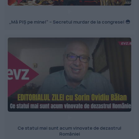
„Mă PIȘ pe mine!” – Secretul murdar de la congrese! 😳
Ce statui mai sunt acum vinovate de dezastrul
României