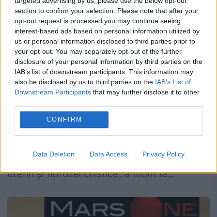
targeted advertising by us, please use the below opt-out
section to confirm your selection. Please note that after your
opt-out request is processed you may continue seeing
interest-based ads based on personal information utilized by
us or personal information disclosed to third parties prior to
your opt-out. You may separately opt-out of the further
disclosure of your personal information by third parties on the
A murit un mare chimist
IAB’s list of downstream participants. This information may
also be disclosed by us to third parties on the
IAB’s List of
4 IUNIE 2015
Downstream Participants
that may further disclose it to other
third parties.
Biochimistul american Irwin Rose, laureat al
CONFIRM
premiului Nobel pentru chimie pe anul
2004, ale cărui descoperiri au revoluţionat
Data Deletion
Data Access
Privacy Policy
tratamentele împotriva cancerului de col
uterin şi fibrozei chistice, a murit la...