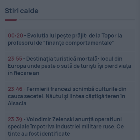
Stiri calde
00:20
-
Evoluția lui pește prăjit: de la Topor la
profesorul de ”finanțe comportamentale”
23:55
-
Destinația turistică mortală: locul din
Europa unde peste o sută de turiști își pierd viața
în fiecare an
23:46
-
Fermierii francezi schimbă culturile din
cauza secetei. Năutul și lintea câștigă teren în
Alsacia
23:39
-
Volodimir Zelenski anunță operațiuni
speciale împotriva industriei militare ruse. Ce
ținte au fost identificate