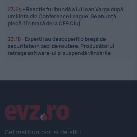
23:29
-
Reacție furibundă a lui Ioan Varga după
umilința din Conference League. Se anunță
plecări în masă de la CFR Cluj
23:18
-
Experții au descoperit o breșă de
securitate în zeci de routere. Producătorul
retrage software-ul și suspendă vânzările
Linkuri utile
Cel mai bun portal de stiri!