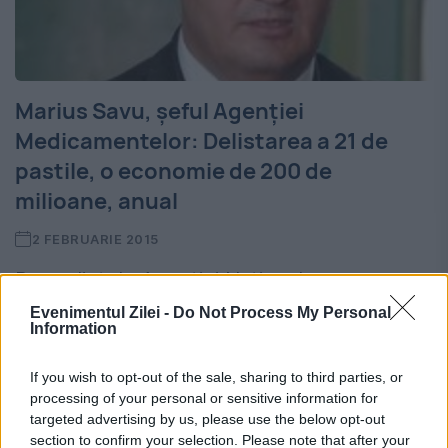
Marius Savu, șeful Agenției
Medicamentelor: Delistarea a 21 de
pastile, o economie de 200 de
milioane, anual
2 FEBRUARIE 2015
Președintele Agenției Naționale a
Medicamentelor și Dispozitivelor Medicale a
Evenimentul Zilei -
Do Not Process My Personal
Information
declarat astăzi că, în principiu, eliminarea
If you wish to opt-out of the sale, sharing to third parties, or
unor medicamente din lista de compensate
processing of your personal or sensitive information for
și gratuite și introducerea a 20 de noi
targeted advertising by us, please use the below opt-out
section to confirm your selection. Please note that after your