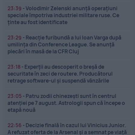
23:39
-
Volodimir Zelenski anunță operațiuni
speciale împotriva industriei militare ruse. Ce
ținte au fost identificate
23:29
-
Reacție furibundă a lui Ioan Varga după
umilința din Conference League. Se anunță
plecări în masă de la CFR Cluj
23:18
-
Experții au descoperit o breșă de
securitate în zeci de routere. Producătorul
retrage software-ul și suspendă vânzările
23:05
-
Patru zodii chinezești sunt în centrul
atenției pe 7 august. Astrologii spun că începe o
etapă nouă
22:56
-
Decizie finală în cazul lui Vinicius Junior.
A refuzat oferta de la Arsenal și a semnat pe viață