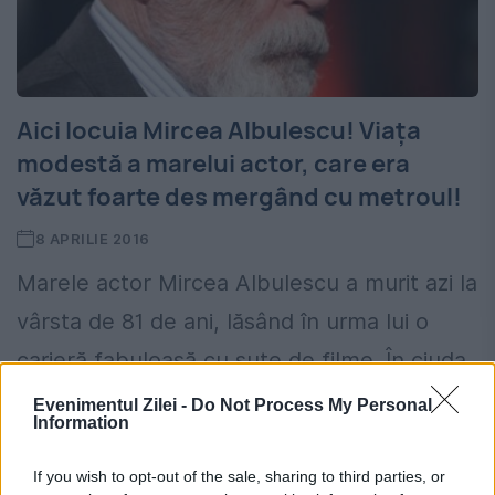
Aici locuia Mircea Albulescu! Viața
modestă a marelui actor, care era
văzut foarte des mergând cu metroul!
8 APRILIE 2016
Marele actor Mircea Albulescu a murit azi la
vârsta de 81 de ani, lăsând în urma lui o
carieră fabuloasă cu sute de filme. În ciuda
faptului că a fost...
Evenimentul Zilei -
Do Not Process My Personal
Information
If you wish to opt-out of the sale, sharing to third parties, or