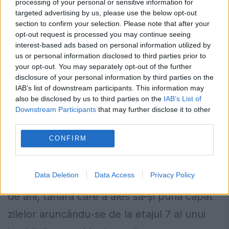
processing of your personal or sensitive information for
targeted advertising by us, please use the below opt-out
section to confirm your selection. Please note that after your
opt-out request is processed you may continue seeing
interest-based ads based on personal information utilized by
us or personal information disclosed to third parties prior to
your opt-out. You may separately opt-out of the further
disclosure of your personal information by third parties on the
IAB’s list of downstream participants. This information may
also be disclosed by us to third parties on the
IAB’s List of
Downstream Participants
that may further disclose it to other
Iubitul jurnalistei care s-a sinucis este
third parties.
fostul Amaliei Enache
CONFIRM
4 IULIE 2014
Data Deletion
Data Access
Privacy Policy
Noi dezvăluiri în cazul Ionela Macovei, de 25
de ani, tânăra care a ales să-şi pună capăt
zilelor aruncându-se de la etajul 7 al unui