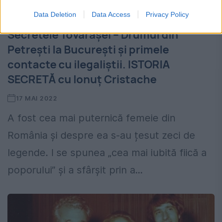
Data Deletion
Data Access
Privacy Policy
Secretele Tovarășei – Drumul din
Petrești la București și primele
contacte cu ilegaliștii. ISTORIA
SECRETĂ cu Ionuț Cristache
17 MAI 2022
A fost cea mai puternică femeie din
România și despre ea s-au țesut zeci de
legende. I se spunea „cea mai iubită fiică a
poporului” și a sfârșit prin a...