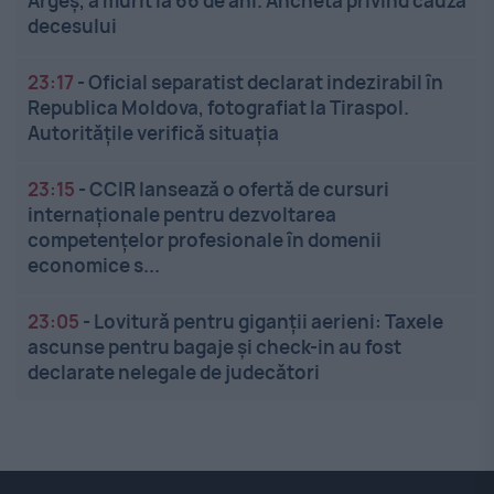
Argeș, a murit la 66 de ani. Anchetă privind cauza
decesului
23:17
-
Oficial separatist declarat indezirabil în
Republica Moldova, fotografiat la Tiraspol.
Autoritățile verifică situația
23:15
-
CCIR lansează o ofertă de cursuri
internaționale pentru dezvoltarea
competențelor profesionale în domenii
economice s...
23:05
-
Lovitură pentru giganții aerieni: Taxele
ascunse pentru bagaje și check-in au fost
declarate nelegale de judecători