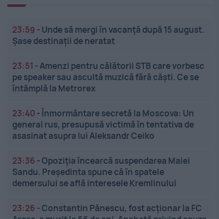
23:59
-
Unde să mergi în vacanță după 15 august.
Șase destinații de neratat
23:51
-
Amenzi pentru călătorii STB care vorbesc
pe speaker sau ascultă muzică fără căști. Ce se
întâmplă la Metrorex
23:40
-
Înmormântare secretă la Moscova: Un
general rus, presupusă victimă în tentativa de
asasinat asupra lui Aleksandr Ceiko
23:36
-
Opoziția încearcă suspendarea Maiei
Sandu. Președinta spune că în spatele
demersului se află interesele Kremlinului
23:26
-
Constantin Pănescu, fost acționar la FC