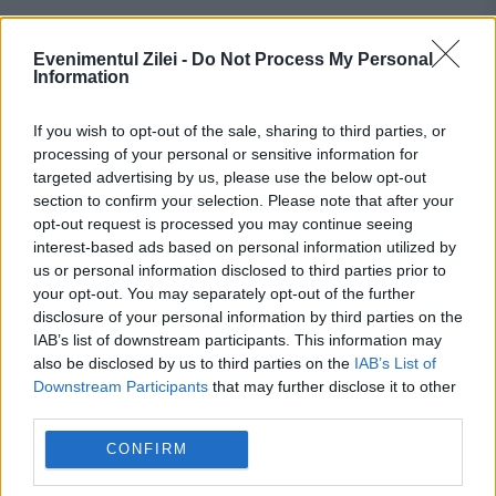
Nicolae și Elena Ceaușescu - Ce nu
știai despre relația lor de dragoste.
Evenimentul Zilei -
Do Not Process My Personal
Information
ISTORIA SECRETĂ cu Ionuț Cristache
If you wish to opt-out of the sale, sharing to third parties, or
18 MAI 2022
processing of your personal or sensitive information for
Cum a cucerit-o Ceaușescu pe tânăra
targeted advertising by us, please use the below opt-out
section to confirm your selection. Please note that after your
Elena? Amănunte noi au ieșit la lumină.
opt-out request is processed you may continue seeing
interest-based ads based on personal information utilized by
Mărturiile surprinzătoare ale apropiaților și
us or personal information disclosed to third parties prior to
alte scene din biografia Tovarășei, într-un
your opt-out. You may separately opt-out of the further
disclosure of your personal information by third parties on the
nou episod Istoria Secretă, alături de...
IAB’s list of downstream participants. This information may
also be disclosed by us to third parties on the
IAB’s List of
Downstream Participants
that may further disclose it to other
third parties.
CONFIRM