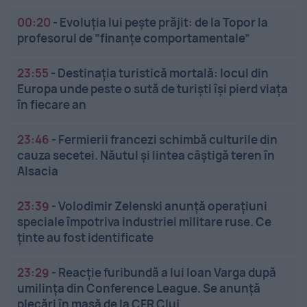
00:20
-
Evoluția lui pește prăjit: de la Topor la
profesorul de ”finanțe comportamentale”
23:55
-
Destinația turistică mortală: locul din
Europa unde peste o sută de turiști își pierd viața
în fiecare an
23:46
-
Fermierii francezi schimbă culturile din
cauza secetei. Năutul și lintea câștigă teren în
Alsacia
23:39
-
Volodimir Zelenski anunță operațiuni
speciale împotriva industriei militare ruse. Ce
ținte au fost identificate
23:29
-
Reacție furibundă a lui Ioan Varga după
umilința din Conference League. Se anunță
plecări în masă de la CFR Cluj