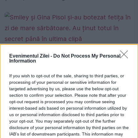
Smiley și Gina Pisol și-au botezat fetița
Evenimentul Zilei -
Do Not Process My Personal
Information
în zi de mare sărbătoare. Au ținut totul
în secret până în ultima clipă
If you wish to opt-out of the sale, sharing to third parties, or
processing of your personal or sensitive information for
20 IUNIE 2021
targeted advertising by us, please use the below opt-out
Celebrul cuplu format din Smiley și Gina
section to confirm your selection. Please note that after your
opt-out request is processed you may continue seeing
Pistol a confirmat că, duminică, 20 iunie, a
interest-based ads based on personal information utilized by
us or personal information disclosed to third parties prior to
avut loc slujba de creștinare a fetiței lor.
your opt-out. You may separately opt-out of the further
Mama micuței Josephine a subliniat că
disclosure of your personal information by third parties on the
IAB’s list of downstream participants. This information may