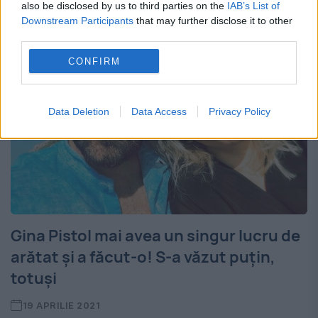
evenimentul...
also be disclosed by us to third parties on the
IAB’s List of
Downstream Participants
that may further disclose it to other
third parties.
CONFIRM
Data Deletion
Data Access
Privacy Policy
Gina Pistol mai avea un singur lucru de
arătat şi a făcut-o! S-a văzut puţin,
totuşi
19 APRILIE 2021