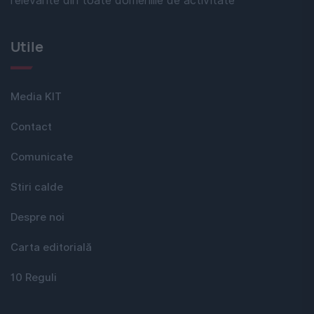
relevante din toate domeniile de activitate
Utile
Media KIT
Contact
Comunicate
Stiri calde
Despre noi
Carta editorială
10 Reguli