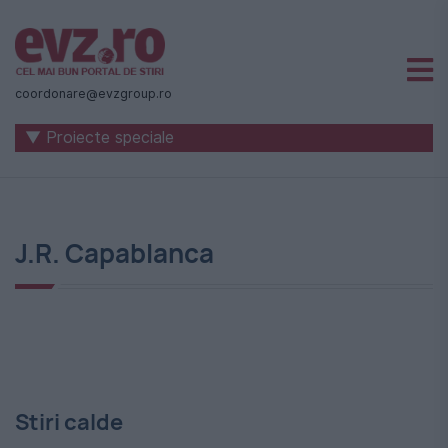
Știri
naționale
coordonare@evzgroup.ro
și
▼ Proiecte speciale
internaționale
|
România
J.R. Capablanca
-
Evenimentul
Zilei
Stiri calde