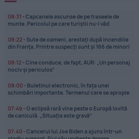
08:31
-
Capcanele ascunse de pe traseele de
munte. Pericolul pe care turiștii nu-l văd
08:22
-
Sute de oameni, arestați după incendiile
din Franța. Printre suspecți sunt și 166 de minori
08:12
-
Cine conduce, de fapt, AUR: „Un personaj
nociv și periculos”
08:00
-
Buletinul electronic, în fața unei
schimbări importante. Termenul care se apropie
07:49
-
O eclipsă rară vine peste o Europă lovită
de caniculă. „Situația este gravă”
07:40
-
Cancerul lui Joe Biden a ajuns într-un
stadiu avansat. Fiul său vorbește despre