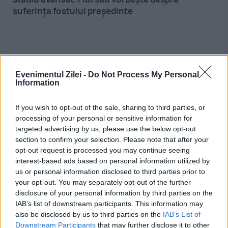
suferința fostului președinte
Evenimentul Zilei -
Do Not Process My Personal
Information
Linkuri utile
If you wish to opt-out of the sale, sharing to third parties, or
processing of your personal or sensitive information for
targeted advertising by us, please use the below opt-out
section to confirm your selection. Please note that after your
Cel mai bun portal de stiri!
opt-out request is processed you may continue seeing
interest-based ads based on personal information utilized by
Evenimentul Zilei este o publicație multimedia, dedicată
us or personal information disclosed to third parties prior to
celor care apreciază știrile corecte, obiective și
your opt-out. You may separately opt-out of the further
relevante din toate domeniile de activitate
disclosure of your personal information by third parties on the
IAB’s list of downstream participants. This information may
also be disclosed by us to third parties on the
IAB’s List of
Utile
Downstream Participants
that may further disclose it to other