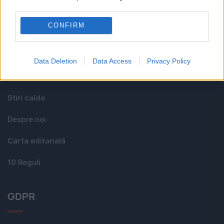
third parties.
CONFIRM
Media KIT
Contact
Data Deletion
Data Access
Privacy Policy
Comunicate
Stiri calde
Despre noi
Carta editorială
10 Reguli
GDPR