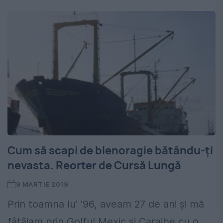
Cum să scapi de blenoragie bătându-ți
nevasta. Reorter de Cursă Lungă
9 MARTIE 2019
Prin toamna lu’ ’96, aveam 27 de ani și mă
fâțâiam prin Golful Mexic și Caraibe cu o