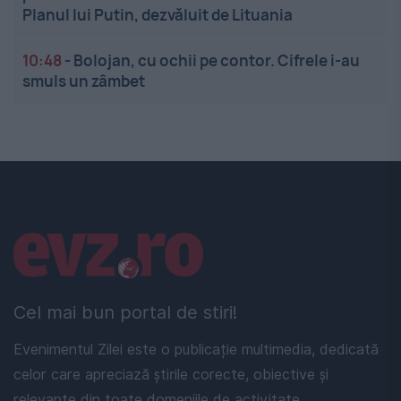
Planul lui Putin, dezvăluit de Lituania
10:48
-
Bolojan, cu ochii pe contor. Cifrele i-au
smuls un zâmbet
Linkuri utile
Cel mai bun portal de stiri!
Evenimentul Zilei este o publicație multimedia, dedicată
celor care apreciază știrile corecte, obiective și
relevante din toate domeniile de activitate