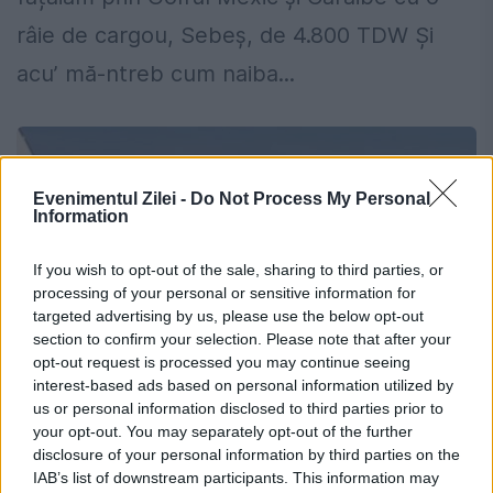
râie de cargou, Sebeș, de 4.800 TDW Și
acu’ mă-ntreb cum naiba...
Evenimentul Zilei -
Do Not Process My Personal
Information
If you wish to opt-out of the sale, sharing to third parties, or
processing of your personal or sensitive information for
targeted advertising by us, please use the below opt-out
section to confirm your selection. Please note that after your
opt-out request is processed you may continue seeing
interest-based ads based on personal information utilized by
us or personal information disclosed to third parties prior to
120 de pasageri au văzut MOARTEA din
your opt-out. You may separately opt-out of the further
disclosure of your personal information by third parties on the
avion. Șase pasageri au fost răniți.
IAB’s list of downstream participants. This information may