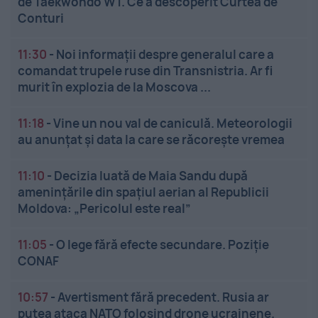
de Taekwondo WT. Ce a descoperit Curtea de
Conturi
11:30
-
Noi informații despre generalul care a
comandat trupele ruse din Transnistria. Ar fi
murit în explozia de la Moscova ...
11:18
-
Vine un nou val de caniculă. Meteorologii
au anunțat și data la care se răcorește vremea
11:10
-
Decizia luată de Maia Sandu după
amenințările din spațiul aerian al Republicii
Moldova: „Pericolul este real”
11:05
-
O lege fără efecte secundare. Poziție
CONAF
10:57
-
Avertisment fără precedent. Rusia ar
putea ataca NATO folosind drone ucrainene.