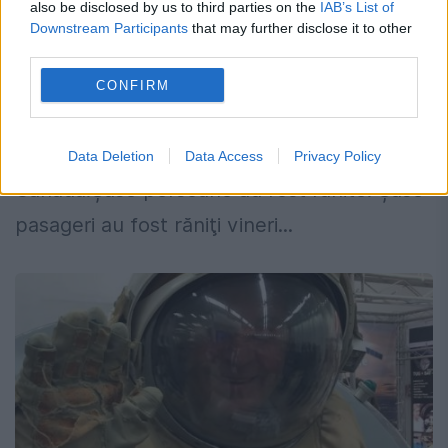
Autoritățile sunt în alertă
also be disclosed by us to third parties on the
IAB’s List of
Downstream Participants
that may further disclose it to other
9 NOIEMBRIE 2018
third parties.
Un avion aparținând comapaniei Fly
CONFIRM
Jamaica a trebuit să aterizeze de urgență în
Guyana. Avionul se îndrepta spre Toronto,
Data Deletion
Data Access
Privacy Policy
Canada.Șase persoane au rost rănite. Şase
pasageri au fost răniţi vineri...