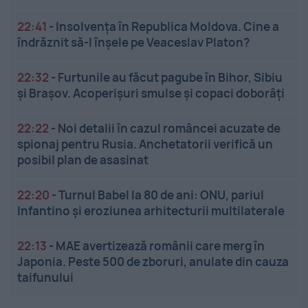
22:41
-
Insolvenţa în Republica Moldova. Cine a
îndrăznit să-l înşele pe Veaceslav Platon?
22:32
-
Furtunile au făcut pagube în Bihor, Sibiu
și Brașov. Acoperișuri smulse și copaci doborâți
22:22
-
Noi detalii în cazul româncei acuzate de
spionaj pentru Rusia. Anchetatorii verifică un
posibil plan de asasinat
22:20
-
Turnul Babel la 80 de ani: ONU, pariul
Infantino și eroziunea arhitecturii multilaterale
22:13
-
MAE avertizează românii care merg în
Japonia. Peste 500 de zboruri, anulate din cauza
taifunului