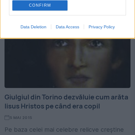
CONFIRM
Data Deletion
Data Access
Privacy Policy
Giulgiul din Torino dezvăluie cum arăta
Iisus Hristos pe când era copil
5 MAI 2015
Pe baza celei mai celebre relicve creştine