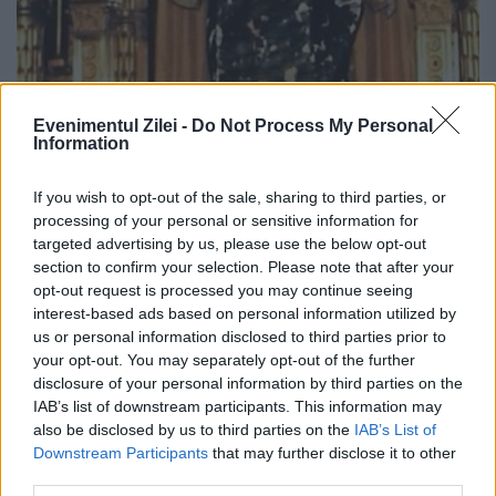
Evenimentul Zilei -
Do Not Process My Personal
Information
„Cămașa lui Hristos”, expunere
If you wish to opt-out of the sale, sharing to third parties, or
excepțională. „Iar pentru cămașa mea
processing of your personal or sensitive information for
au aruncat sorți”
targeted advertising by us, please use the below opt-out
section to confirm your selection. Please note that after your
opt-out request is processed you may continue seeing
30 MARTIE 2016
interest-based ads based on personal information utilized by
Pe 25 martie, în Vinerea Mare a catolicilor,
us or personal information disclosed to third parties prior to
your opt-out. You may separately opt-out of the further
în Basilica Saint Denys din Argenteuil a fost
disclosure of your personal information by third parties on the
IAB’s list of downstream participants. This information may
expusă în mod excepțional
also be disclosed by us to third parties on the
IAB’s List of
publicului„Cămașa lui Hristos”, considerată
Downstream Participants
that may further disclose it to other
third parties.
una dintre cele trei relicve rămase...