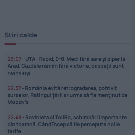
Stiri calde
23:07
-
UTA - Rapid, 0-0. Meci fără sare și piper la
Arad. Gazdele rămân fără victorie, oaspeții sunt
neînvinși
22:57
-
România evită retrogradarea, potrivit
surselor. Ratingul țării ar urma să fie menținut de
Moody’s
22:48
-
Rovinieta și TollRo, schimbări importante
din toamnă. Când încep să fie percepute noile
tarife