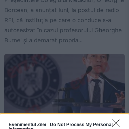
Președintele Colegiului Medicilor, Gheorghe
Borcean, a anunțat luni, la postul de radio
RFI, că instituția pe care o conduce s-a
autosesizat în cazul profesorului Gheorghe
Burnei și a demarat propria...
Evenimentul Zilei -
Do Not Process My Personal