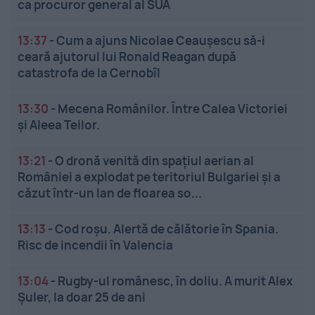
ca procuror general al SUA
13:37
-
Cum a ajuns Nicolae Ceaușescu să-i
ceară ajutorul lui Ronald Reagan după
catastrofa de la Cernobîl
13:30
-
Mecena Românilor. Între Calea Victoriei
și Aleea Teilor.
13:21
-
O dronă venită din spațiul aerian al
României a explodat pe teritoriul Bulgariei și a
căzut într-un lan de floarea so...
13:13
-
Cod roșu. Alertă de călătorie în Spania.
Risc de incendii în Valencia
13:04
-
Rugby-ul românesc, în doliu. A murit Alex
Șuler, la doar 25 de ani