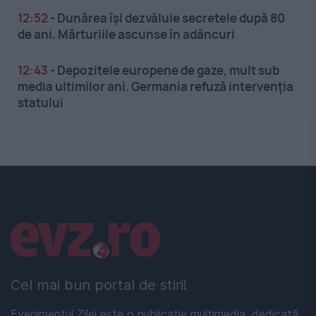
12:52
-
Dunărea își dezvăluie secretele după 80
de ani. Mărturiile ascunse în adâncuri
12:43
-
Depozitele europene de gaze, mult sub
media ultimilor ani. Germania refuză intervenția
statului
Linkuri utile
Cel mai bun portal de stiri!
Evenimentul Zilei este o publicație multimedia, dedicată