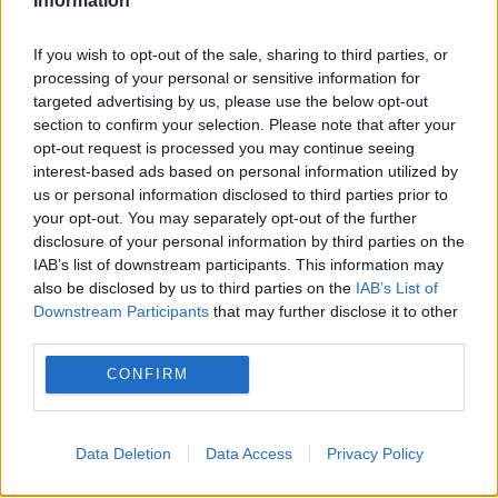
Information
Verdictul experților despre platforma
lui Cioloș
If you wish to opt-out of the sale, sharing to third parties, or
processing of your personal or sensitive information for
19 OCTOMBRIE 2016
targeted advertising by us, please use the below opt-out
section to confirm your selection. Please note that after your
●„Un mare pas înainte ar fi concurenţa
opt-out request is processed you may continue seeing
interest-based ads based on personal information utilized by
pentru joburile publice” ●„Lumea nu
us or personal information disclosed to third parties prior to
trăieşte numai în Bucureşti şi Timişoara”
your opt-out. You may separately opt-out of the further
disclosure of your personal information by third parties on the
●„Reformele rămân la poarta şcolii” După
IAB’s list of downstream participants. This information may
also be disclosed by us to third parties on the
IAB’s List of
ce premierul Dacian Cioloș și-a anunțat...
Downstream Participants
that may further disclose it to other
third parties.
CONFIRM
Data Deletion
Data Access
Privacy Policy