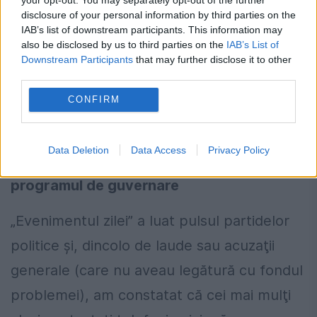
întreprinderile respective, adică un
disclosure of your personal information by third parties on the
IAB’s list of downstream participants. This information may
învăţământ dual, la care poate participa şi
also be disclosed by us to third parties on the
IAB’s List of
Downstream Participants
that may further disclose it to other
angajatorul”, a mai spus, pentru EVZ, fostul
third parties.
ministru al Educaţiei.
CONFIRM
Data Deletion
Data Access
Privacy Policy
Politicienii nu s-au înghesuit să-i citească
programul de guvernare
„Evenimentul zilei” a luat pulsul partidelor
politice şi, dincolo de laude sau acuzaţii
generale (care nu aveau legătură cu fondul
problemei), am constatat că cei mai mulţi