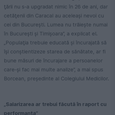
ţării nu s-a upgradat nimic în 26 de ani, dar
cetăţenii din Caracal au aceleaşi nevoi cu
cei din Bucureşti. Lumea nu trăieşte numai
în Bucureşti şi Timişoara”, a explicat el.
„Populaţia trebuie educată şi încurajată să
îşi conştientizeze starea de sănătate, ar fi
bune măsuri de încurajare a persoanelor
care-şi fac mai multe analize”, a mai spus
Borcean, preşedinte al Colegiului Medicilor.
„Salarizarea ar trebui făcută în raport cu
performanța”