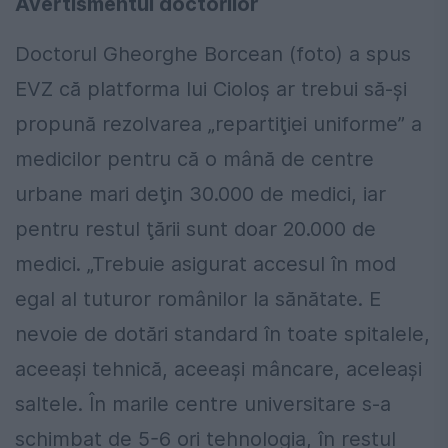
Avertismentul doctorilor
Doctorul Gheorghe Borcean (foto) a spus
EVZ că platforma lui Cioloş ar trebui să-şi
propună rezolvarea „repartiţiei uniforme” a
medicilor pentru că o mână de centre
urbane mari deţin 30.000 de medici, iar
pentru restul ţării sunt doar 20.000 de
medici. „Trebuie asigurat accesul în mod
egal al tuturor românilor la sănătate. E
nevoie de dotări standard în toate spitalele,
aceeaşi tehnică, aceeaşi mâncare, aceleaşi
saltele. În marile centre universitare s-a
schimbat de 5-6 ori tehnologia, în restul