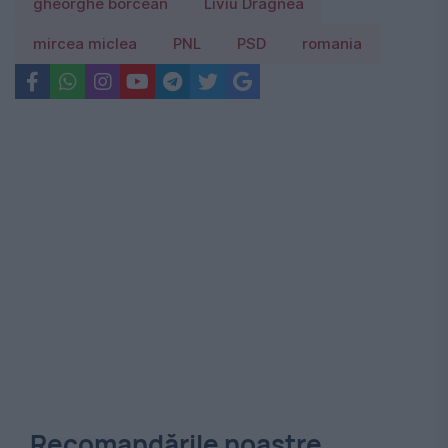
gheorghe borcean
Liviu Dragnea
mircea miclea
PNL
PSD
romania
Recomandările noastre