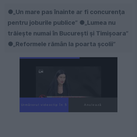
●„Un mare pas înainte ar fi concurenţa
pentru joburile publice” ●„Lumea nu
trăieşte numai în Bucureşti şi Timişoara”
●„Reformele rămân la poarta şcolii”
Următorul videoclip în 4
Anulează