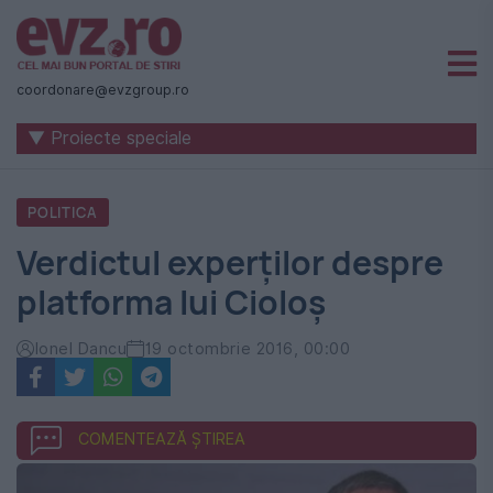
Știri
naționale
coordonare@evzgroup.ro
și
▼ Proiecte speciale
internaționale
|
POLITICA
România
Verdictul experților despre
-
platforma lui Cioloș
Evenimentul
Zilei
Ionel Dancu
19 octombrie 2016, 00:00
COMENTEAZĂ ȘTIREA