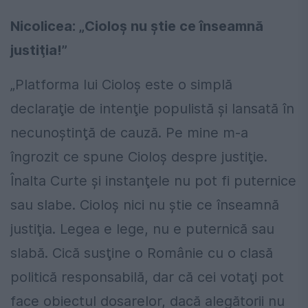
Nicolicea: „Cioloş nu ştie ce înseamnă
justiţia!”
„Platforma lui Cioloş este o simplă
declaraţie de intenţie populistă şi lansată în
necunoştinţă de cauză. Pe mine m-a
îngrozit ce spune Cioloş despre justiţie.
Înalta Curte şi instanţele nu pot fi puternice
sau slabe. Cioloş nici nu ştie ce înseamnă
justiţia. Legea e lege, nu e puternică sau
slabă. Cică susţine o Românie cu o clasă
politică responsabilă, dar că cei votaţi pot
face obiectul dosarelor, dacă alegătorii nu