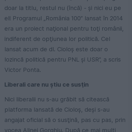
doar la titlu, restul nu (încă) - şi nici eu pe
el! Programul „România 100” lansat în 2014
era un proiect naţional pentru toţi românii,
indiferent de opţiunea lor politică. Cel
lansat acum de dl. Cioloş este doar o
lozincă politică pentru PNL şi USR”, a scris
Victor Ponta.
Liberali care nu ştiu ce susţin
Nici liberalii nu s-au grăbit să citească
platforma lansată de Cioloş, deşi s-au
angajat oficial să o susţină, pas cu pas, prin
vocea Alinei Gorghiu. După ce mai mulţi