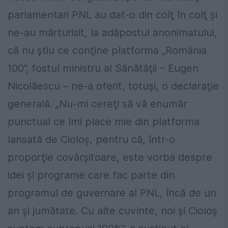
parlamentari PNL au dat-o din colţ în colţ şi
ne-au mărturisit, la adăpostul anonimatului,
că nu ştiu ce conţine platforma „România
100”, fostul ministru al Sănătăţii – Eugen
Nicolăescu – ne-a oferit, totuşi, o declaraţie
generală. „Nu-mi cereţi să vă enumăr
punctual ce îmi place mie din platforma
lansată de Cioloş, pentru că, într-o
proporţie covârşitoare, este vorba despre
idei şi programe care fac parte din
programul de guvernare al PNL, încă de un
an şi jumătate. Cu alte cuvinte, noi şi Cioloş