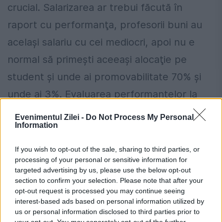
crucial. Salarizarea ar trebui făcută în
raport cu performanţa, profesorii buni au
acelaşi salariu cu cei mediocri, apoi nu e
normal să primeşti aceeaşi alocaţie pe
student şi unde ai promovabilitate 70% şi
unde ai 3%. Evaluarea performanţelor la
toate universităţile este critică, apoi
Evenimentul Zilei -
Do Not Process My Personal
Information
alocarea bugetului în funcţie de
performanţă”, a declarat Miclea. „Eu sper ca
If you wish to opt-out of the sale, sharing to third parties, or
processing of your personal or sensitive information for
Guvernul să ofere în curând un cadru juridic
targeted advertising by us, please use the below opt-out
astfel încât acolo unde este posibil, unde
section to confirm your selection. Please note that after your
opt-out request is processed you may continue seeing
există o industrie, să se înfiinţeze unităţi de
interest-based ads based on personal information utilized by
us or personal information disclosed to third parties prior to
învăţământ care să aibă contract cu
your opt-out. You may separately opt-out of the further