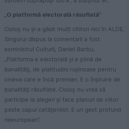
suntem suprapuşi 100%”, a susţinut el.
„O platformă electorală răsuflată”
Cioloş nu şi-a găsit mulți cititori nici în ALDE.
Singurul dispus la comentarii a fost
exministrul Culturii, Daniel Barbu.
„Platforma e electorală şi e plină de
banalităţi, de platitudini ruşinoase pentru
cineva care e încă premier. E o înşiruire de
banalităţi răsuflate. Cioloş nu vrea să
participe la alegeri şi face planuri de viitor
peste capul cetăţenilor. E un gest profund
neeuropean”.