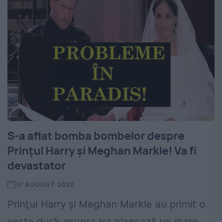
S-a aflat bomba bombelor despre
Prinţul Harry şi Meghan Markle! Va fi
devastator
17 AUGUST 2020
Prinţul Harry şi Meghan Markle au primit o
veste dură: asupra lor planează un mare