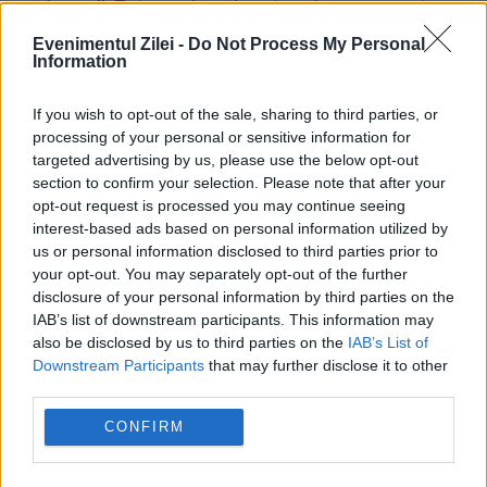
Evenimentul Zilei -
Do Not Process My Personal
Information
Prinţul Harry şi Meghan Markle au
If you wish to opt-out of the sale, sharing to third parties, or
ajuns la reduceri! Este cel mai puternic
processing of your personal or sensitive information for
şoc pentru ei
targeted advertising by us, please use the below opt-out
section to confirm your selection. Please note that after your
20 IULIE 2020
opt-out request is processed you may continue seeing
interest-based ads based on personal information utilized by
Prinţul Harry şi Meghan Markle au ajuns să
us or personal information disclosed to third parties prior to
your opt-out. You may separately opt-out of the further
nu mai însemne atât de mult pentru
disclosure of your personal information by third parties on the
IAB’s list of downstream participants. This information may
publicul interesat de viaţa lor. Aceasta este
also be disclosed by us to third parties on the
IAB’s List of
concluzia ce poate fi trasă în urma unei...
Downstream Participants
that may further disclose it to other
third parties.
CONFIRM