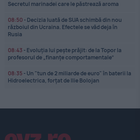
Secretul marinadei care le păstrează aroma
08:50
-
Decizia luată de SUA schimbă din nou
războiul din Ucraina. Efectele se văd deja în
Rusia
08:43
-
Evoluția lui pește prăjit: de la Topor la
profesorul de „finanțe comportamentale”
08:35
-
Un "tun de 2 miliarde de euro" în baterii la
Hidroelectrica, forțat de Ilie Bolojan
Linkuri utile