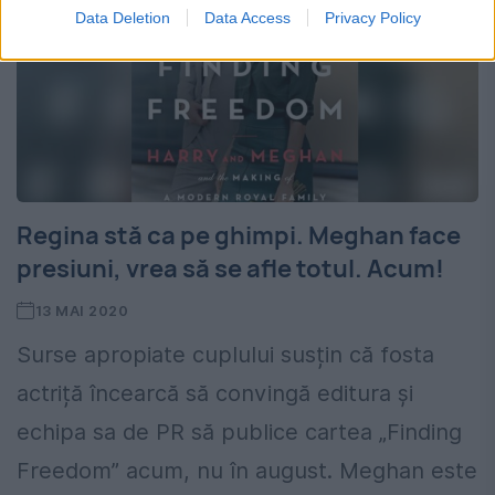
Data Deletion
Data Access
Privacy Policy
Regina stă ca pe ghimpi. Meghan face
presiuni, vrea să se afle totul. Acum!
13 MAI 2020
Surse apropiate cuplului susțin că fosta
actriță încearcă să convingă editura și
echipa sa de PR să publice cartea „Finding
Freedom” acum, nu în august. Meghan este