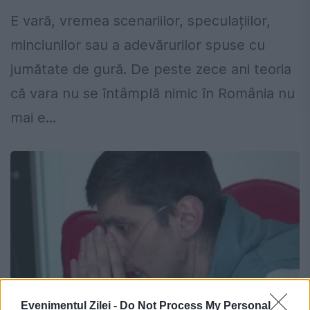
E vară, vremea scenariilor, speculațiilor,
minciunilor sau a adevărurilor spuse cu
jumătate de gură. De peste zece ani teoria
că vara nu se întâmplă nimic în România nu
mai e...
Evenimentul Zilei -
Do Not Process My Personal