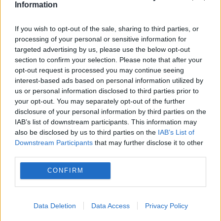
Information
Tânărul care a protestat cu tubul de
If you wish to opt-out of the sale, sharing to third parties, or
oxigen la gură a murit. Călin Fărcaș,
processing of your personal or sensitive information for
targeted advertising by us, please use the below opt-out
victimă a sistemului care l-a trimis în
section to confirm your selection. Please note that after your
țări străine pentru transplant
opt-out request is processed you may continue seeing
interest-based ads based on personal information utilized by
pulmonar
us or personal information disclosed to third parties prior to
your opt-out. You may separately opt-out of the further
4 IULIE 2018
disclosure of your personal information by third parties on the
Școala transplantului românesc era
IAB’s list of downstream participants. This information may
also be disclosed by us to third parties on the
IAB’s List of
pregătită să tragă obloanele, pentru că
Downstream Participants
that may further disclose it to other
third parties.
Ministerul Sănătății nu le oferea spitalelor
CONFIRM
condiții legale și complete de funcționare în
acest sens. Detractorii transplantului
Data Deletion
Data Access
Privacy Policy
pulmonar, în frunte...