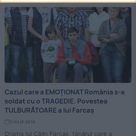
Cazul care a EMOȚIONAT România s-a
soldat cu o TRAGEDIE. Povestea
TULBURĂTOARE a lui Farcaș
3 IULIE 2018
Drama lui Călin Farcaş, tânărul care a