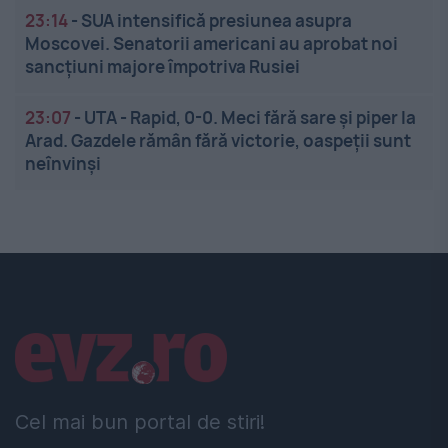
23:14
-
SUA intensifică presiunea asupra
Moscovei. Senatorii americani au aprobat noi
sancțiuni majore împotriva Rusiei
23:07
-
UTA - Rapid, 0-0. Meci fără sare și piper la
Arad. Gazdele rămân fără victorie, oaspeții sunt
neînvinși
Linkuri utile
Cel mai bun portal de stiri!