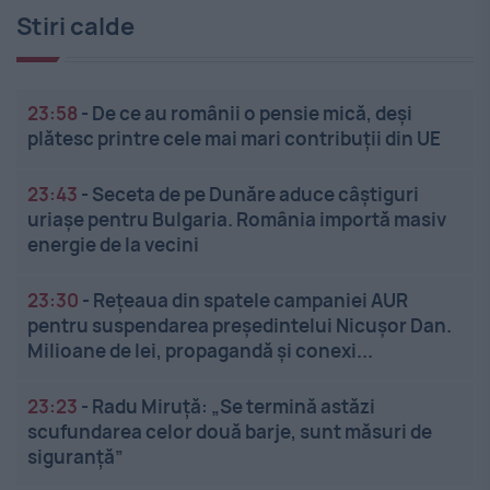
Stiri calde
23:58
-
De ce au românii o pensie mică, deși
plătesc printre cele mai mari contribuții din UE
23:43
-
Seceta de pe Dunăre aduce câștiguri
uriașe pentru Bulgaria. România importă masiv
energie de la vecini
23:30
-
Rețeaua din spatele campaniei AUR
pentru suspendarea președintelui Nicușor Dan.
Milioane de lei, propagandă și conexi...
23:23
-
Radu Miruță: „Se termină astăzi
scufundarea celor două barje, sunt măsuri de
siguranţă”