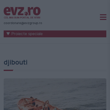
Știri
naționale
coordonare@evzgroup.ro
și
▼ Proiecte speciale
internaționale
|
România
djibouti
-
Evenimentul
Zilei