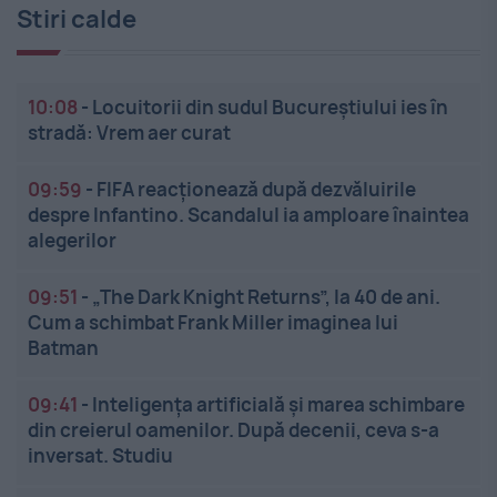
Stiri calde
10:08
-
Locuitorii din sudul Bucureștiului ies în
stradă: Vrem aer curat
09:59
-
FIFA reacționează după dezvăluirile
despre Infantino. Scandalul ia amploare înaintea
alegerilor
09:51
-
„The Dark Knight Returns”, la 40 de ani.
Cum a schimbat Frank Miller imaginea lui
Batman
09:41
-
Inteligența artificială și marea schimbare
din creierul oamenilor. După decenii, ceva s-a
inversat. Studiu