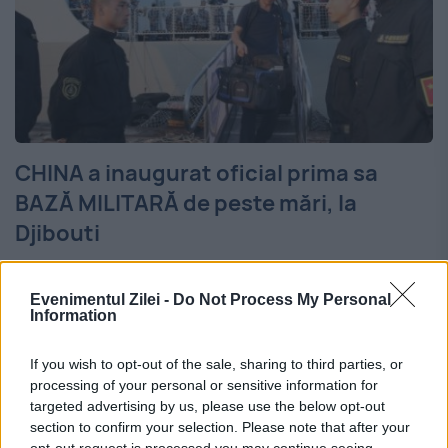
CHINA a inaugurat oficial prima sa
BAZĂ MILITARĂ de peste mări, la
Djibouti
1 AUGUST 2017
Evenimentul Zilei -
Do Not Process My Personal
China a deschis oficial prima bază militară
Information
de peste mări, azi, cu o ceremonie de
If you wish to opt-out of the sale, sharing to third parties, or
ridicare a drapelului, la Djibouti, în Cornul
processing of your personal or sensitive information for
targeted advertising by us, please use the below opt-out
Africii, în aceeași zi în care Armata de...
section to confirm your selection. Please note that after your
opt-out request is processed you may continue seeing