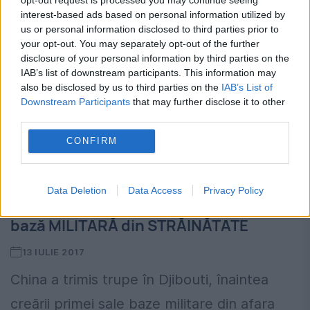
interest-based ads based on personal information utilized by
us or personal information disclosed to third parties prior to
your opt-out. You may separately opt-out of the further
disclosure of your personal information by third parties on the
IAB’s list of downstream participants. This information may
also be disclosed by us to third parties on the
IAB’s List of
Downstream Participants
that may further disclose it to other
third parties.
CONFIRM
Data Deletion
Data Access
Privacy Policy
Țara care tocmai și-a înființat PRIMA
bază MILITARĂ din STRĂINĂTATE
13 IULIE 2017
China a trimis trupe în Djibouti, înaintea
creării primei sale baze militare din afara